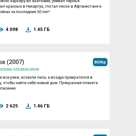
свою карьеру во Вьетнаме, убивал черных
л красных в Никаргуа, глотал песок в Афганистане и
ойнах за последние 30 лет!
4 098
1.45 ГБ
ра (2007)
BDRip
ильмы для мальчиков
 все реки, исчезли леса, а воздух превратился в
, чтобы найти себе новый дом. Прекрасная планета
спасение.
2 625
1.46 ГБ