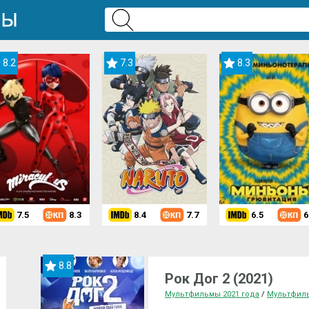
8.2
7.3
8.3
7.5
8.3
8.4
7.7
6.5
6
8.8
Рок Дог 2 (2021)
Мультфильмы 2021 года
/
Мультфил