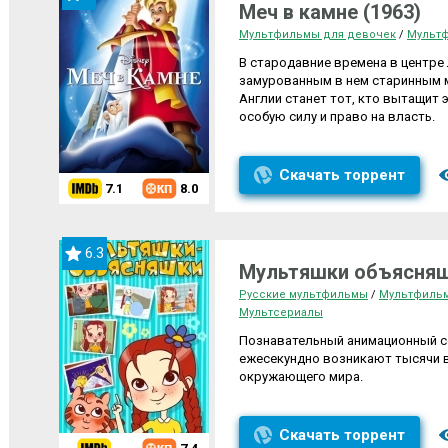
Меч в камне (1963)
Мультфильмы для девочек
/
Мультф
В стародавние времена в центре
замурованным в нем старинным м
Англии станет тот, кто вытащит
особую силу и право на власть.
Скачать торрент
7.1
8.0
6.3
Мультяшки объясняш
Русские мультфильмы
/
Мультфильм
Мультсериалы
Познавательный анимационный се
ежесекундно возникают тысячи в
окружающего мира.
Скачать торрент