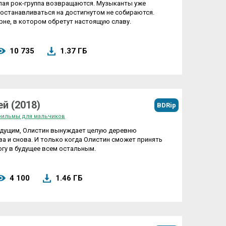
елая рок-группа возвращаются. Музыканты уже
 останавливаться на достигнутом не собираются.
рне, в котором обретут настоящую славу.
10 735
1.37 ГБ
й (2018)
BDRip
ильмы для мальчиков
удущим, Олистин вынуждает целую деревню
ва и снова. И только когда Олистин сможет принять
рогу в будущее всем остальным.
4 100
1.46 ГБ