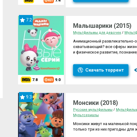
7.4
7.2
Малышарики (2015)
Мультфильмы для девочек
/
Мультф
Анимационный развлекательно-об
охватывающий? все сферы жизне
и физическое развитие, познание
Скачать торрент
7.8
9.0
9.3
Монсики (2018)
Русские мультфильмы
/
Мультфильм
Мультсериалы
Монсики живут на маленькой пок
только три из них пригодны для 