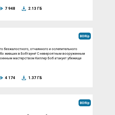
7 948
2.13 ГБ
BDRip
го безжалостного, отчаянного и ослепительного
-либо живших в Бобтауне! С невероятным вооруженным
енным мастерством Киллер Боб атакует убежище
4 174
1.37 ГБ
BDRip