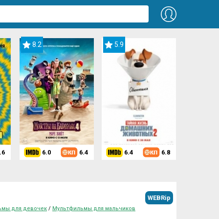
8.2
5.9
.6
6.0
6.4
6.4
6.8
WEBRip
ьмы для девочек
/
Мультфильмы для мальчиков