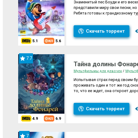
Знаменитый пес Боуди и его вес
представили миру свои песни, но
Ребята готовы к грандиозному ту
Скачать торрент
5.1
5.6
7.7
Тайна долины Фонаре
Мультфильмы для девочек
/
Мультф
Испытывая страх перед своим б
проживать один и тот же год сно
то, что ее ждет, она откроет до
Скачать торрент
4.9
6.9
7