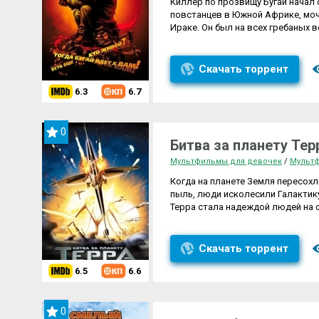
Киллер по прозвищу Бугай начал 
повстанцев в Южной Африке, мочи
Ираке. Он был на всех гребаных в
Скачать торрент
6.3
6.7
0
Битва за планету Тер
Мультфильмы для девочек
/
Мультф
Когда на планете Земля пересохли
пыль, люди исколесили Галактику
Терра стала надеждой людей на 
Скачать торрент
6.5
6.6
0