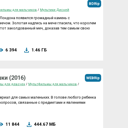
BDRip
ильмы для мальчиков
/
Мультики Дисней
 Лондона появился громадный камень с
ечом. Золотая надпись на мече гласила, что королем
 этот заколдованный меч, доказав тем самым свою
6 394
1.46 ГБ
ки (2016)
WEBRip
ы для девочек
/
Мультфильмы для мальчиков
/
риал для самых маленьких. В голове любого ребенка
опросов, связанные с предметами и явлениями
11 844
444.67 МБ