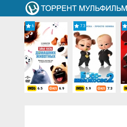
6
7.3
6.5
6.9
5.9
7.3