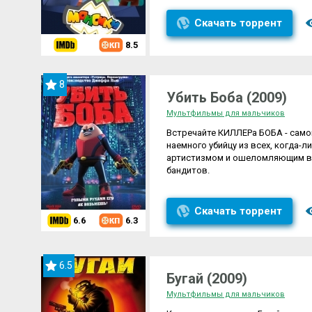
Скачать торрент
8.5
8
Убить Боба (2009)
Мультфильмы для мальчиков
Встречайте КИЛЛЕРа БОБА - само
наемного убийцу из всех, когда
артистизмом и ошеломляющим во
бандитов.
Скачать торрент
6.6
6.3
6.5
Бугай (2009)
Мультфильмы для мальчиков