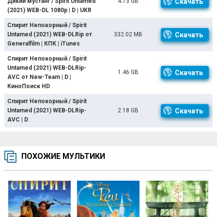
Дикий мустанг / Spirit Untamed
4.73 GB
Скачать
(2021) WEB-DL 1080p | D | UKR
Спирит Непокорный / Spirit
Untamed (2021) WEB-DLRip от
332.02 MB
Скачать
Generalfilm | КПК | iTunes
Спирит Непокорный / Spirit
Untamed (2021) WEB-DLRip-
1.46 GB
Скачать
AVC от New-Team | D |
КиноПоиск HD
Спирит Непокорный / Spirit
Untamed (2021) WEB-DLRip-
2.18 GB
Скачать
AVC | D
ПОХОЖИЕ МУЛЬТИКИ