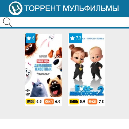
6
7.3
6.5
6.9
5.9
7.3
8.2
7.3