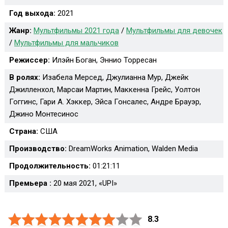
Год выхода:
2021
Жанр:
Мультфильмы 2021 года
/
Мультфильмы для девочек
/
Мультфильмы для мальчиков
Режиссер:
Илэйн Боган, Эннио Торресан
В ролях:
Изабела Мерсед, Джулианна Мур, Джейк
Джилленхол, Марсаи Мартин, Маккенна Грейс, Уолтон
Гоггинс, Гари А. Хэккер, Эйса Гонсалес, Андре Брауэр,
Джино Монтесинос
Страна:
США
Производство:
DreamWorks Animation, Walden Media
Продолжительность:
01:21:11
Премьера :
20 мая 2021, «UPI»
8.3