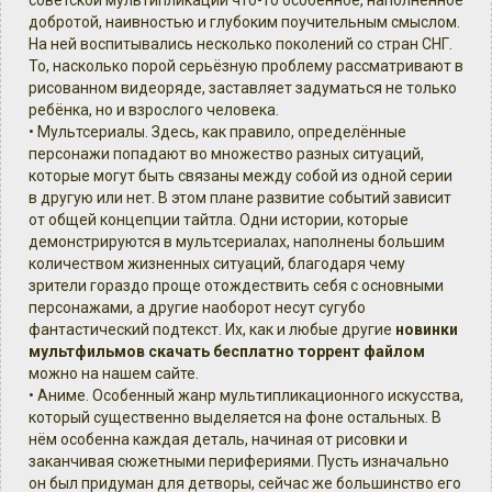
советской мультипликации что-то особенное, наполненное
добротой, наивностью и глубоким поучительным смыслом.
На ней воспитывались несколько поколений со стран СНГ.
То, насколько порой серьёзную проблему рассматривают в
рисованном видеоряде, заставляет задуматься не только
ребёнка, но и взрослого человека.
• Мультсериалы. Здесь, как правило, определённые
персонажи попадают во множество разных ситуаций,
которые могут быть связаны между собой из одной серии
в другую или нет. В этом плане развитие событий зависит
от общей концепции тайтла. Одни истории, которые
демонстрируются в мультсериалах, наполнены большим
количеством жизненных ситуаций, благодаря чему
зрители гораздо проще отождествить себя с основными
персонажами, а другие наоборот несут сугубо
фантастический подтекст. Их, как и любые другие
новинки
мультфильмов скачать бесплатно торрент файлом
можно на нашем сайте.
• Аниме. Особенный жанр мультипликационного искусства,
который существенно выделяется на фоне остальных. В
нём особенна каждая деталь, начиная от рисовки и
заканчивая сюжетными перифериями. Пусть изначально
он был придуман для детворы, сейчас же большинство его