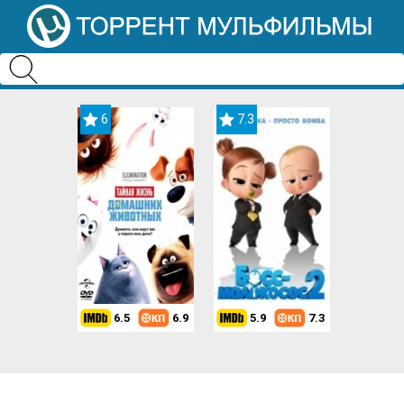
6
7.3
6.5
6.9
5.9
7.3
8.2
7.3