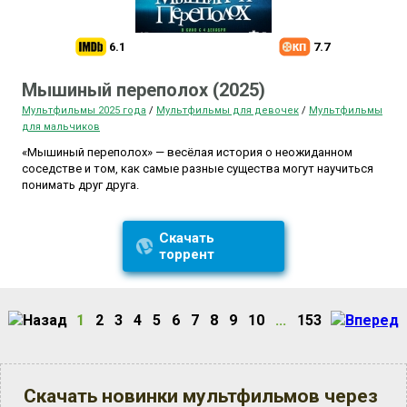
6.1
7.7
Мышиный переполох (2025)
Мультфильмы 2025 года
/
Мультфильмы для девочек
/
Мультфильмы
для мальчиков
«Мышиный переполох» — весёлая история о неожиданном
соседстве и том, как самые разные существа могут научиться
понимать друг друга.
Скачать
торрент
1
2
3
4
5
6
7
8
9
10
...
153
Скачать новинки мультфильмов через