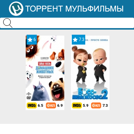
6
7.3
6.5
6.9
5.9
7.3
8.2
7.3