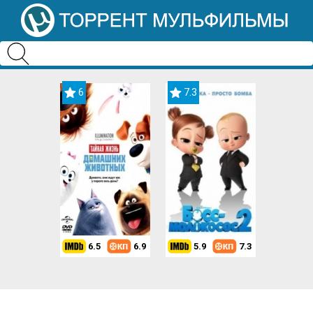
6
7.3
6.5
6.9
5.9
7.3
8.2
7.3