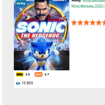
Жанр:
Мультфильмы
BDRip
Мультфильмы 2020 
6.5
6.7
15 855