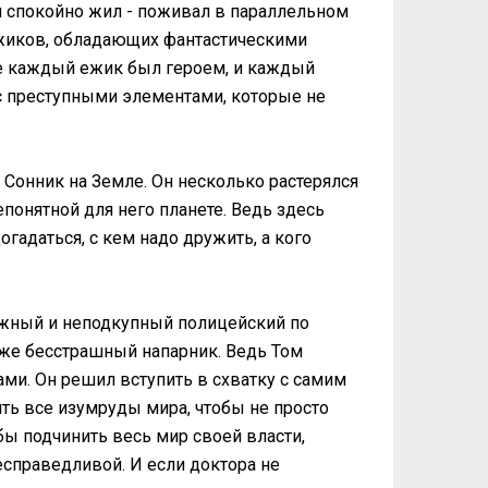
н спокойно жил - поживал в параллельном
жиков, обладающих фантастическими
е каждый ежик был героем, и каждый
с преступными элементами, которые не
я Сонник на Земле. Он несколько растерялся
непонятной для него планете. Ведь здесь
гадаться, с кем надо дружить, а кого
важный и неподкупный полицейский по
 же бесстрашный напарник. Ведь Том
ами. Он решил вступить в схватку с самим
ть все изумруды мира, чтобы не просто
бы подчинить весь мир своей власти,
есправедливой. И если доктора не