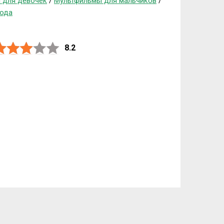
 для девочек
/
Мультфильмы для мальчиков
/
года
8.2