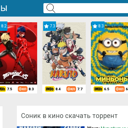
8.2
7.3
8.3
7.5
8.3
8.4
7.7
6.5
6
Скачать мультфильм
»
Мультфильмы для девочек
» Соник в кино
Соник в кино скачать торрент