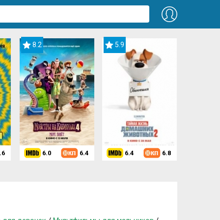
8.2
5.9
.6
6.0
6.4
6.4
6.8