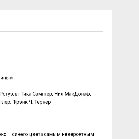
ейный
Ротуэлл, Тика Самптер, Нил МакДонаф,
лер, Фрэнк Ч. Тёрнер
рко – синего цвета самым невероятным