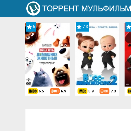
6
7.3
6.5
6.9
5.9
7.3