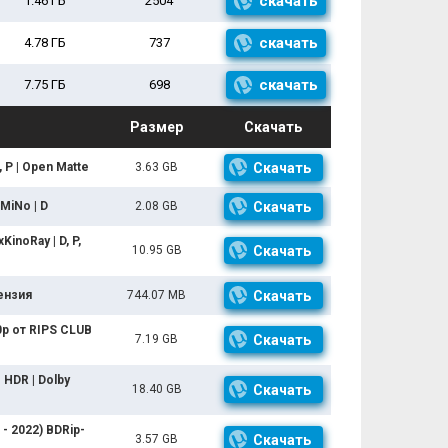
скачать
1.46 ГБ
2504
скачать
4.78 ГБ
737
скачать
7.75 ГБ
698
Размер
Скачать
 P | Open Matte
3.63 GB
Скачать
MiNo | D
2.08 GB
Скачать
inoRay | D, P,
10.95 GB
Скачать
цензия
744.07 MB
Скачать
0p от RIPS CLUB
7.19 GB
Скачать
 HDR | Dolby
18.40 GB
Скачать
 - 2022) BDRip-
3.57 GB
Скачать