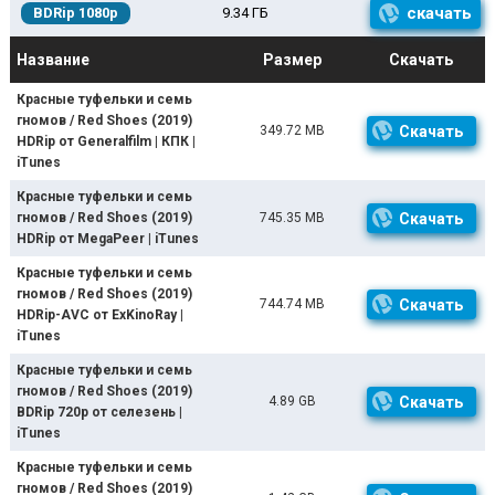
скачать
BDRip 1080p
9.34 ГБ
Название
Размер
Скачать
Красные туфельки и семь
гномов / Red Shoes (2019)
349.72 MB
Скачать
HDRip от Generalfilm | КПК |
iTunes
Красные туфельки и семь
гномов / Red Shoes (2019)
745.35 MB
Скачать
HDRip от MegaPeer | iTunes
Красные туфельки и семь
гномов / Red Shoes (2019)
744.74 MB
Скачать
HDRip-AVC от ExKinoRay |
iTunes
Красные туфельки и семь
гномов / Red Shoes (2019)
4.89 GB
Скачать
BDRip 720p от селезень |
iTunes
Красные туфельки и семь
гномов / Red Shoes (2019)