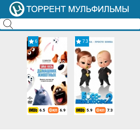
6
7.3
6.5
6.9
5.9
7.3
8.2
7.3