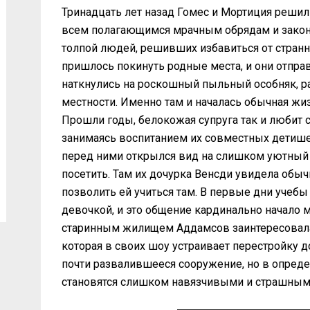
Тринадцать лет назад Гомес и Мортиция реши
всем полагающимся мрачным обрядам и закон
толпой людей, решивших избавиться от странн
пришлось покинуть родные места, и они отправ
наткнулись на роскошный пыльный особняк, 
местности. Именно там и началась обычная жи
Прошли годы, белокожая супруга так и любит 
занимаясь воспитанием их совместных детише
перед ними открылся вид на слишком уютный 
посетить. Там их дочурка Венсди увидела обы
позволить ей учиться там. В первые дни учебы
девочкой, и это общение кардинально начало 
старинным жилищем Аддамсов заинтересовала
которая в своих шоу устраивает перестройку 
почти развалившееся сооружение, но в опред
становятся слишком навязчивыми и страшным