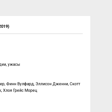
019)
дии, ужасы
лер, Финн Вулфард, Эллисон Дженни, Скотт
к, Хлоя Грейс Морец