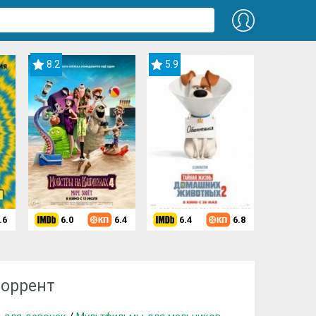
8.2
5.9
.6
6.0
6.4
6.4
6.8
 (2019)
торрент