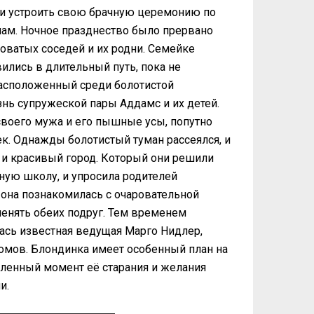
ли устроить свою брачную церемонию по
ам. Ночное празднество было прервано
оватых соседей и их родни. Семейке
ились в длительный путь, пока не
расположенный среди болотистой
знь супружеской пары Аддамс и их детей.
своего мужа и его пышные усы, попутно
к. Однажды болотистый туман рассеялся, и
и красивый город. Который они решили
чную школу, и упросила родителей
 она познакомилась с очаровательной
менять обеих подруг. Тем временем
сь известная ведущая Марго Нидлер,
домов. Блондинка имеет особенный план на
еленный момент её старания и желания
и.