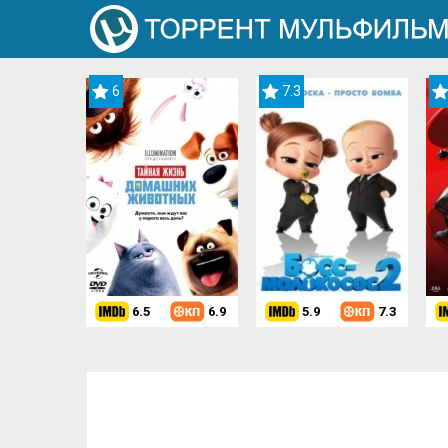
6
7.3
6.5
6.9
5.9
7.3