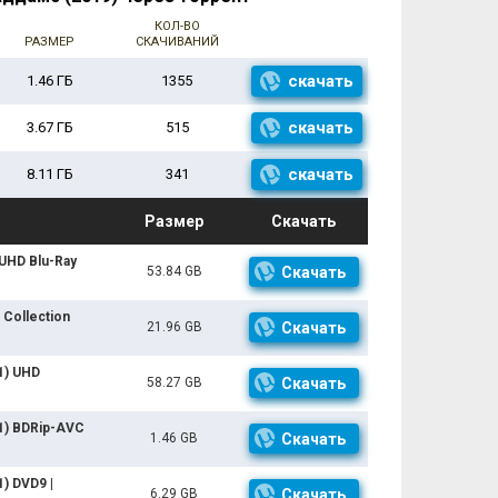
КОЛ-ВО
РАЗМЕР
СКАЧИВАНИЙ
скачать
1.46 ГБ
1355
скачать
3.67 ГБ
515
скачать
8.11 ГБ
341
Размер
Скачать
UHD Blu-Ray
53.84 GB
Скачать
Collection
21.96 GB
Скачать
1) UHD
58.27 GB
Скачать
1) BDRip-AVC
1.46 GB
Скачать
) DVD9 |
6.29 GB
Скачать