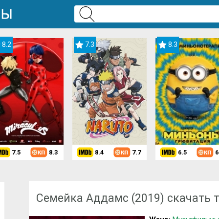
8.2
7.3
8.3
7.5
8.3
8.4
7.7
6.5
6
Скачать мультфильм
»
Мультфильмы для девочек
» Семейка Аддамс
Семейка Аддамс (2019) скачать 