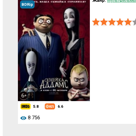
Жанр:
Мультфильмы
BDRip
5.8
6.6
8 756