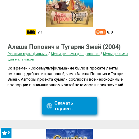
7.1
8.0
Алеша Попович и Тугарин Змей (2004)
Русские мультфильмы
/
Мультфильмы для девочек
/
Мультфильмы
для мальчиков
Со времен «Союзмультфильма» не было в прокате ленты
смешнее, добрее и красочней, чем «Алеша Попович и Тугарин
Змей». Авторы проекта сумели соблюсти все необходимые
пропорции в анимационном коктейле юмора и приключений.
Скачать
торрент
8