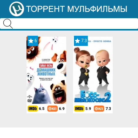
6
7.3
6.5
6.9
5.9
7.3
8.2
7.3