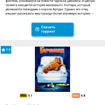
фэнтези, основанное на повести Чарльза Диккенса. В центре
сюжета находится история маленького Уолтера, который
увлекается легендами о короле Артуре. Однако его отец
решает рассказать ему гораздо более значимую историю —
Скачать
торрент
5.8
5.1
6.8