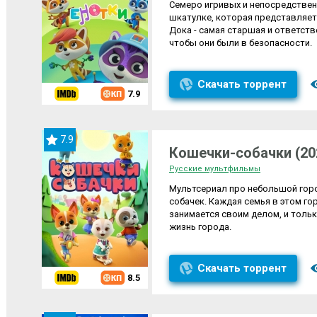
Семеро игривых и непосредстве
шкатулке, которая представляет
Дока - самая старшая и ответств
чтобы они были в безопасности.
Скачать торрент
7.9
7.9
Кошечки-собачки (20
Русские мультфильмы
Мультсериал про небольшой горо
собачек. Каждая семья в этом г
занимается своим делом, и толь
жизнь города.
Скачать торрент
8.5