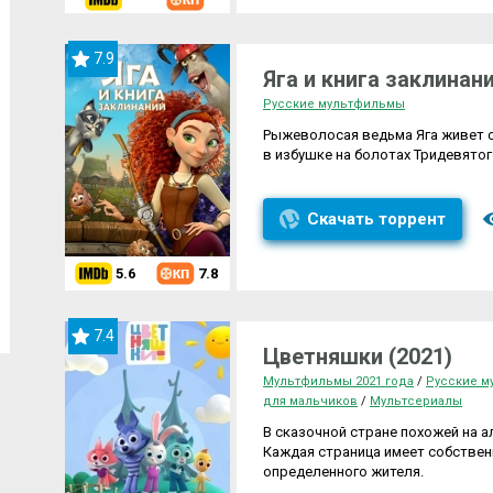
7.9
Яга и книга заклинани
Русские мультфильмы
Рыжеволосая ведьма Яга живет 
в избушке на болотах Тридевятого
Скачать торрент
5.6
7.8
7.4
Цветняшки (2021)
Мультфильмы 2021 года
/
Русские 
для мальчиков
/
Мультсериалы
В сказочной стране похожей на 
Каждая страница имеет собствен
определенного жителя.