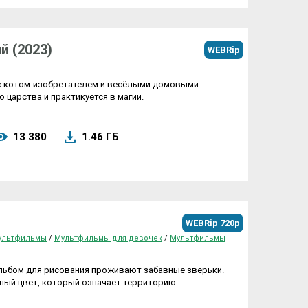
й (2023)
WEBRip
с котом-изобретателем и весёлыми домовыми
 царства и практикуется в магии.
13 380
1.46 ГБ
WEBRip 720p
мультфильмы
/
Мультфильмы для девочек
/
Мультфильмы
альбом для рисования проживают забавные зверьки.
ный цвет, который означает территорию