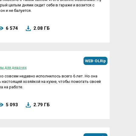
орый целым днями сидит себе в гараже и возится с
н и не балуется.
6 574
2.08 ГБ
WEB-DLRip
ы для девочек
о совсем недавно исполнилось всего 6 лет. Но она
ь настоящей хозяйкой на кухне, чтобы помогать своей
а на работе.
5 093
2.79 ГБ