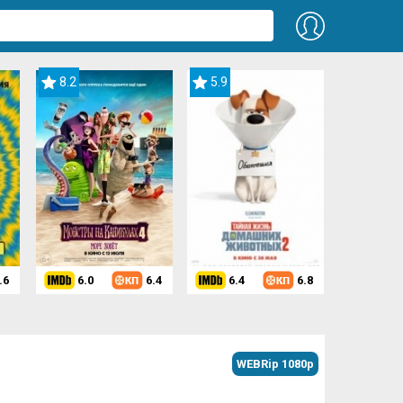
8.2
5.9
.6
6.0
6.4
6.4
6.8
WEBRip 1080p