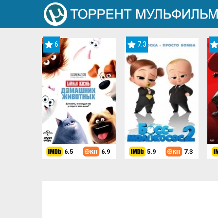
6
7.3
6.5
6.9
5.9
7.3