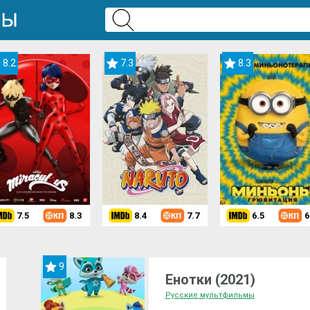
8.2
7.3
8.3
7.5
8.3
8.4
7.7
6.5
6
9
Енотки (2021)
Русские мультфильмы