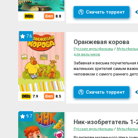
Скачать торрент
8.8
7.6
Оранжевая корова
Русские мультфильмы
/
Мультфильм
для мальчиков
Забавная и весьма поучительная 
маленьких зрителей самым важн
человеком с самого раннего детс
Скачать торрент
7.9
8.5
9.7
Ник-изобретатель 1-
Русские мультфильмы
/
Мультфильм
Родителям маленького Ника очень