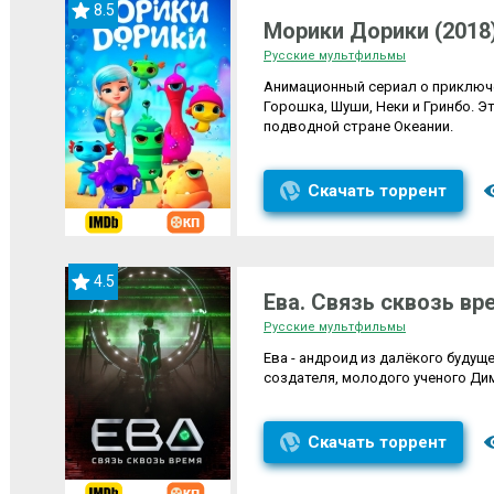
8.5
Морики Дорики (2018
Русские мультфильмы
Анимационный сериал о приключе
Горошка, Шуши, Неки и Гринбо. 
подводной стране Океании.
Скачать торрент
4.5
Ева. Связь сквозь вр
Русские мультфильмы
Ева - андроид из далёкого будущ
создателя, молодого ученого Дим
Скачать торрент