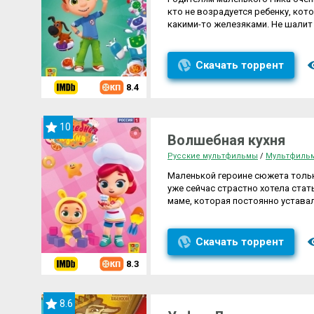
кто не возрадуется ребенку, кот
какими-то железяками. Не шалит о
Скачать торрент
8.4
10
Волшебная кухня
Русские мультфильмы
/
Мультфильм
Маленькой героине сюжета тольк
уже сейчас страстно хотела стат
маме, которая постоянно уставал
Скачать торрент
8.3
8.6