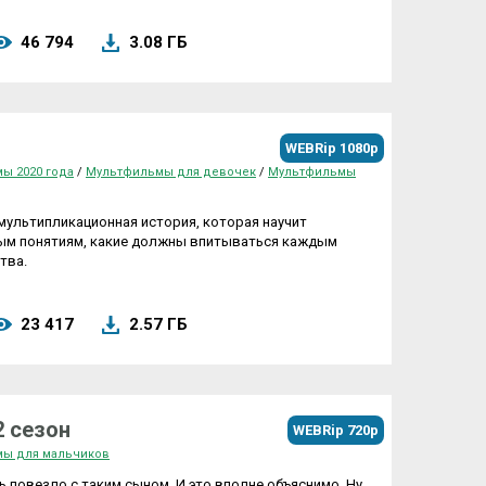
46 794
3.08 ГБ
WEBRip 1080p
ы 2020 года
/
Мультфильмы для девочек
/
Мультфильмы
мультипликационная история, которая научит
ым понятиям, какие должны впитываться каждым
тва.
23 417
2.57 ГБ
2 сезон
WEBRip 720p
ы для мальчиков
 повезло с таким сыном. И это вполне объяснимо. Ну