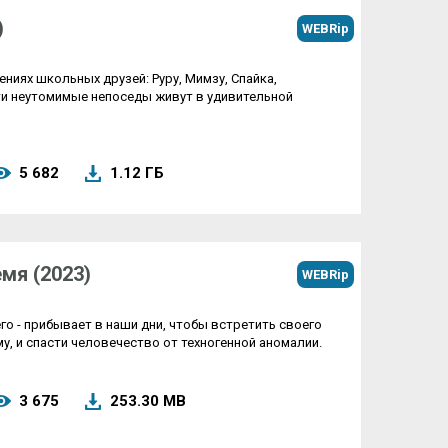
)
WEBRip
ниях школьных друзей: Руру, Мимзу, Спайка,
Эти неутомимые непоседы живут в удивительной
5 682
1.12 ГБ
емя (2023)
WEBRip
его - прибывает в наши дни, чтобы встретить своего
у, и спасти человечество от техногенной аномалии.
3 675
253.30 MB