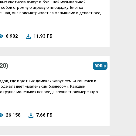
нных енотиков живут в большой музыкальной
 собой огромную игровую площадку. Енотка
енная, она присматривает за малышами и делает все,
6 902
11.93 ГБ
20)
BDRip
док, где в уютных домиках живут семьи кошечек и
ороде владеет «маленьким бизнесом». Каждый
ко группа маленьких непосед нарушает размеренную
26 158
7.66 ГБ