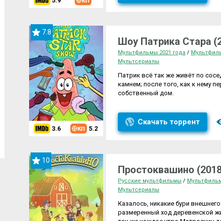
5.9
7.8
Шоу Патрика Стара (
Мультфильмы 2021 года
/
Мультфил
Мультсериалы
Патрик всё так же живёт по сосе
камнем; после того, как к нему п
собственный дом.
Скачать торрент
3.6
5.2
10
Простоквашино (2018
Русские мультфильмы
/
Мультфильм
Мультсериалы
Казалось, никакие бури внешнего
размеренный ход деревенской жи