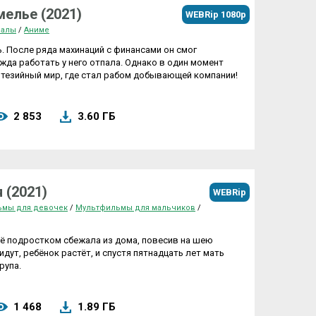
мелье (2021)
WEBRip 1080p
иалы
/
Аниме
 После ряда махинаций с финансами он смог
ужда работать у него отпала. Однако в один момент
нтезийный мир, где стал рабом добывающей компании!
2 853
3.60 ГБ
 (2021)
WEBRip
ьмы для девочек
/
Мультфильмы для мальчиков
/
щё подростком сбежала из дома, повесив на шею
дут, ребёнок растёт, и спустя пятнадцать лет мать
рупа.
1 468
1.89 ГБ