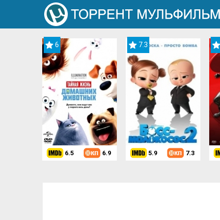
6
7.3
6.5
6.9
5.9
7.3