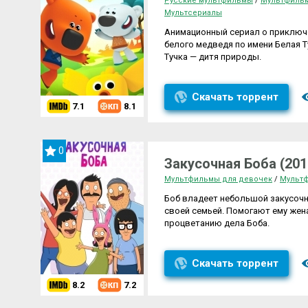
Русские мультфильмы
/
Мультфильм
Мультсериалы
Анимационный сериал о приключе
белого медведя по имени Белая Т
Тучка — дитя природы.
Скачать торрент
7.1
8.1
0
Закусочная Боба (201
Мультфильмы для девочек
/
Мультф
Боб владеет небольшой закусочн
своей семьей. Помогают ему жен
процветанию дела Боба.
Скачать торрент
8.2
7.2