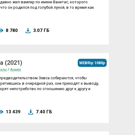
-давно жил вампир по имени Ванитас, которого
что он родился под голубой луной, в то время как
8 780
3.07 ГБ
а (2021)
WEBRip 1080p
иалы
/
Аниме
д предводительством Зевса собираются, чтобы
ретившись в очередной раз, они приходят к выводу,
орят непотребство по отношению друг к другу и
13 439
7.40 ГБ