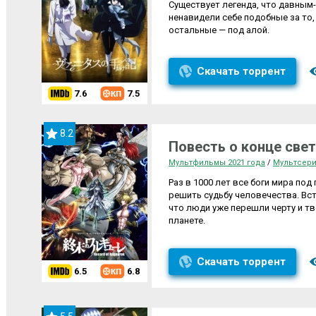
Существует легенда, что давным
ненавидели себе подобные за то, 
остальные — под алой.
Скачать торрент
7.6
7.5
8.2
Повесть о конце свет
Мультфильмы 2021 года
/
Мультсер
Раз в 1000 лет все боги мира по
решить судьбу человечества. Вст
что люди уже перешли черту и тв
планете.
Скачать торрент
6.5
6.8