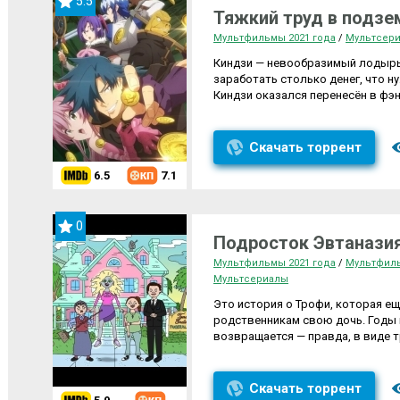
5.5
Тяжкий труд в подзе
Мультфильмы 2021 года
/
Мультсер
Киндзи — невообразимый лодырь.
заработать столько денег, что н
Киндзи оказался перенесён в фэ
Скачать торрент
6.5
7.1
0
Подросток Эвтаназия
Мультфильмы 2021 года
/
Мультфил
Мультсериалы
Это история о Трофи, которая е
родственникам свою дочь. Годы и
возвращается — правда, в виде т
Скачать торрент