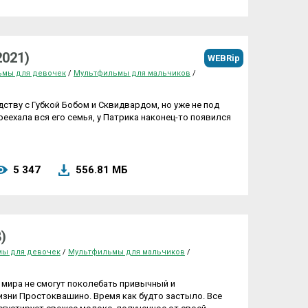
2021)
WEBRip
ьмы для девочек
/
Мультфильмы для мальчиков
/
дству с Губкой Бобом и Сквидвардом, но уже не под
ереехала вся его семья, у Патрика наконец-то появился
5 347
556.81 МБ
)
ы для девочек
/
Мультфильмы для мальчиков
/
 мира не смогут поколебать привычный и
зни Простоквашино. Время как будто застыло. Все