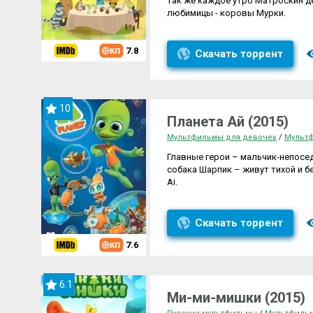
так же каждое утро Матроскин д
любимицы - коровы Мурки.
7.8
Скачать торрент
10
Планета Ай (2015)
Мультфильмы для девочек
/
Мультф
Главные герои – мальчик-непосед
собака Шарпик – живут тихой и 
Ai.
Скачать торрент
7.6
6.1
Ми-ми-мишки (2015)