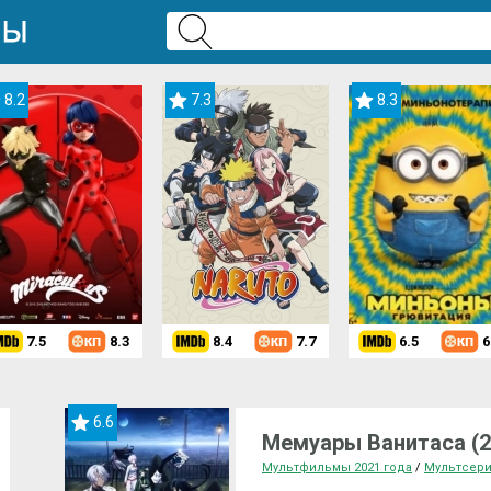
8.2
7.3
8.3
7.5
8.3
8.4
7.7
6.5
6
6.6
Мемуары Ванитаса (2
Мультфильмы 2021 года
/
Мультсер