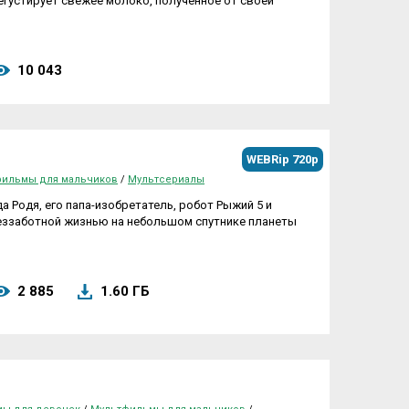
егустирует свежее молоко, полученное от своей
10 043
WEBRip 720p
ильмы для мальчиков
/
Мультсериалы
а Родя, его папа-изобретатель, робот Рыжий 5 и
беззаботной жизнью на небольшом спутнике планеты
2 885
1.60 ГБ