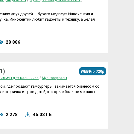
ы для девочек
/
Мультфильмы для мальчиков
/
ниях двух друзей — бурого медведя Иннокентия и
учка. Иннокентий любит гаджеты и технику, а Белая
28 886
1)
WEBRip 720p
ильмы для мальчиков
/
Мультсериалы
ой, где продают гамбургеры, занимается бизнесом со
а-истеричка и трое детей, которые больше мешают
2 278
45.03 ГБ