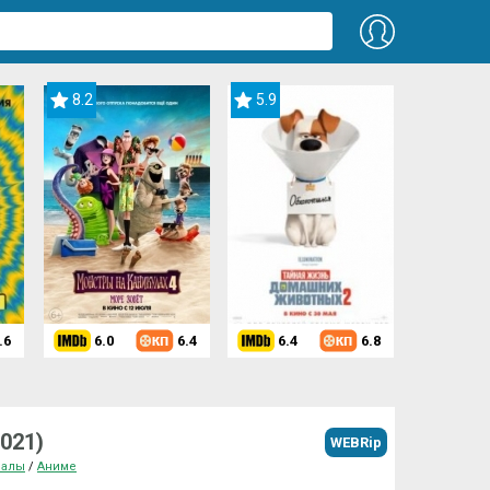
8.2
5.9
.6
6.0
6.4
6.4
6.8
021)
WEBRip
иалы
/
Аниме