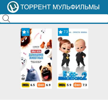
6
7.3
6.5
6.9
5.9
7.3
8.2
7.3