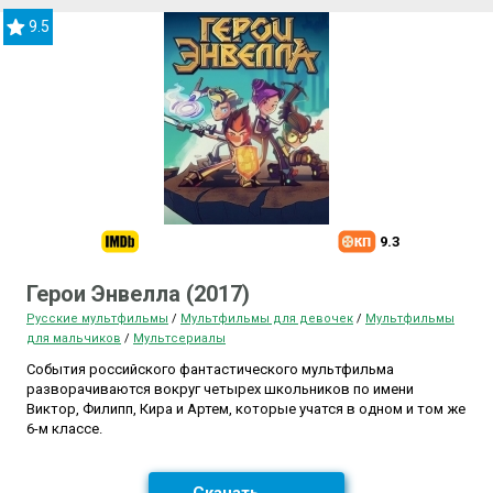
9.5
9.3
Герои Энвелла (2017)
Русские мультфильмы
/
Мультфильмы для девочек
/
Мультфильмы
для мальчиков
/
Мультсериалы
События российского фантастического мультфильма
разворачиваются вокруг четырех школьников по имени
Виктор, Филипп, Кира и Артем, которые учатся в одном и том же
6-м классе.