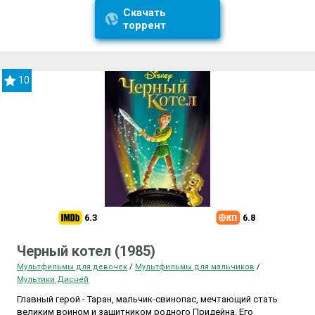
Скачать
торрент
10
6.3
6.8
Черный котел (1985)
Мультфильмы для девочек
/
Мультфильмы для мальчиков
/
Мультики Дисней
Главный герой - Таран, мальчик-свинопас, мечтающий стать
великим воином и защитником родного Придейна. Его