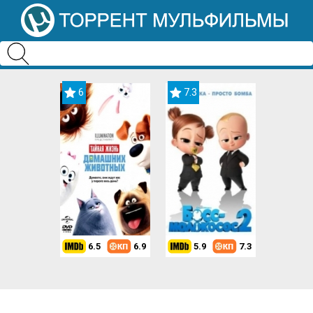
6
7.3
6.5
6.9
5.9
7.3
8.2
7.3