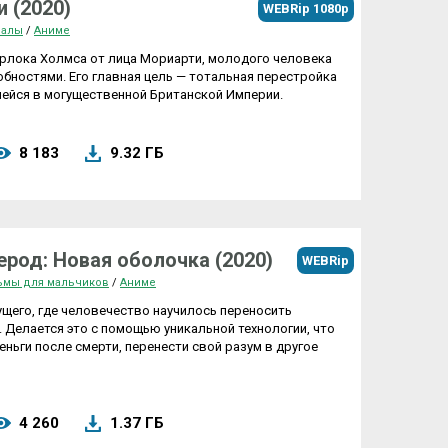
 (2020)
WEBRip 1080p
иалы
/
Аниме
рлока Холмса от лица Мориарти, молодого человека
бностями. Его главная цель — тотальная перестройка
ейся в могущественной Британской Империи.
8 183
9.32 ГБ
род: Новая оболочка (2020)
WEBRip
ьмы для мальчиков
/
Аниме
ущего, где человечество научилось переносить
е. Делается это с помощью уникальной технологии, что
ньги после смерти, перенести свой разум в другое
4 260
1.37 ГБ