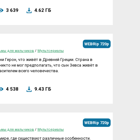
3 639
4.62 ГБ
WEBRip 720p
ьмы для мальчиков
/
Мультсериалы
и Герон, что живёт в Древней Греции. Страна в
никто не мог предполагать, что сын Зевса живёт в
асителем всего человечества.
4 538
9.43 ГБ
WEBRip 720p
ьмы для мальчиков
/
Мультсериалы
мире, где существуют различные особенности.