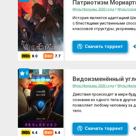
Патриотизм Мориарти
Мультфильмы 2020 года
/
Мультсер
История является адаптацией Ше
с блестящими умственными спосо
классовой структуры, укоренивш
Скачать торрент
8.0
7.7
8
Видоизменённый угле
Мультфильмы 2020 года
/
Мультфил
Действия происходят в мире буд
сознание из одного тела в друго
позволяет любому человеку за де
тело.
Скачать торрент
6.4
6.4