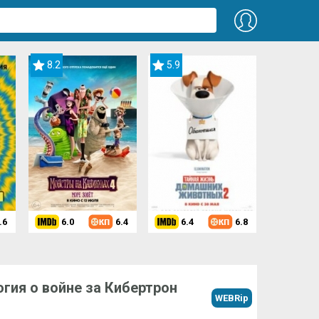
8.2
5.9
.6
6.0
6.4
6.4
6.8
гия о войне за Кибертрон
WEBRip