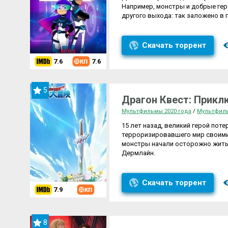
Например, монстры и добрые геро
другого выхода: так заложено в 
Скачать торрент
7.6
7.6
5
Драгон Квест: Прикл
Мультфильмы 2020 года
/
Мультфил
15 лет назад, великий герой пот
терроризировавшего мир своими
монстры начали осторожно жить
Дермлайн.
Скачать торрент
7.9
8