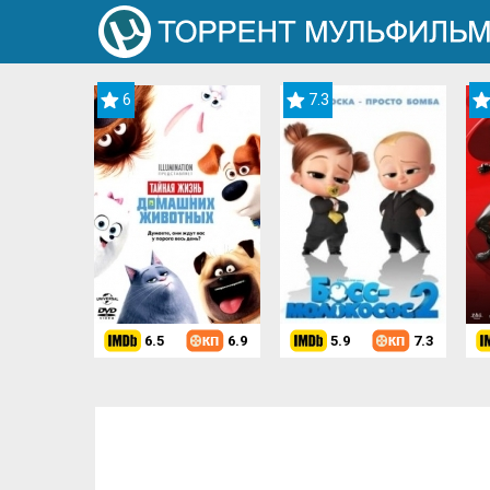
6
7.3
6.5
6.9
5.9
7.3