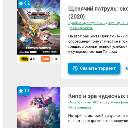
8.2
Щенячий патруль: ск
(2020)
Русские мультфильмы
/
Мультфильм
для мальчиков
На этот раз Бухта Приключений 
спортсмены примут участие в гон
гонщик с ослепительной улыбкой
и суперскоростная Гепарда.
4.5
5.8
Скачать торрент
10
Кипо и эра чудесных 
Мультфильмы 2020 года
/
Мультфил
Мультсериалы
История о молодой девушке по и
планета превратилась в разруше