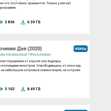
и что постоянно сражаются. Только у них нет
программе.
3 836
6.59 ГБ
ючения Дая (2020)
WEBRip
ьмы для мальчиков
/
Мультсериалы
ерпел поражение от короля зла Хадлара,
 полчищами монстров. Освободившись от злых чар,
 на небольшом острове в южных морях, на острове
3 102
8.49 ГБ