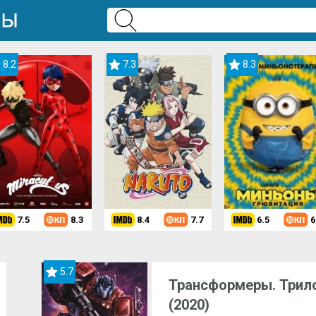
8.2
7.3
8.3
7.5
8.3
8.4
7.7
6.5
6
5.7
Трансформеры. Трило
(2020)