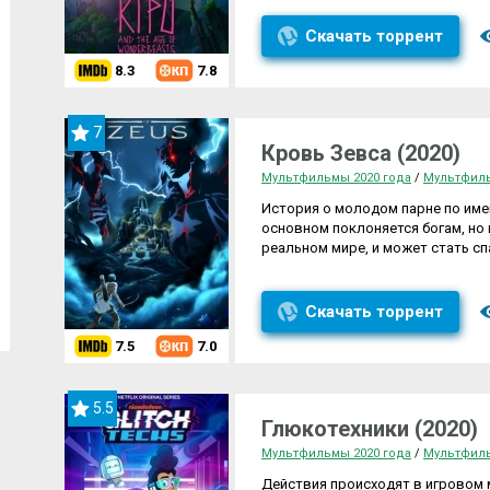
Скачать торрент
8.3
7.8
7
Кровь Зевса (2020)
Мультфильмы 2020 года
/
Мультфил
История о молодом парне по имен
основном поклоняется богам, но 
реальном мире, и может стать сп
Скачать торрент
7.5
7.0
5.5
Глюкотехники (2020)
Мультфильмы 2020 года
/
Мультфил
Действия происходят в игровом 