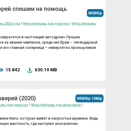
орей спешим на помощь
WEBRip
ы 2020 года
/
Мультфильмы для девочек
/
Мультфильмы
превратится в настоящий автодром» Лучшие
ке за звание чемпиона, среди них Врум – легендарный
 и его главная соперница – невероятно пронырливая
15 842
630.19 MB
зверей (2020)
WEBRip 1080p
ьмы для девочек
/
Мультфильмы для мальчиков
/
мени Кипо, которая живёт в непростые времена. Ведь
нную местность, где наступил апокалипсис.