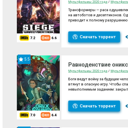
Мультфильмы 2020 года
/
Мультфил
Трансформеры — раса одушевлен
на автоботов и десептиконов. О
приводит к полному разрушению
Скачать торрент
7.2
6.6
5.5
Равноденствие оникс
Мультфильмы 2020 года
/
Мультфил
Боги ведут войну за будущее чел
втянут в опасную игру. Чтобы сп
невыполнимым заданием: закрыть
Скачать торрент
7.0
6.4