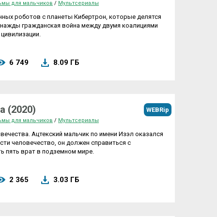
ьмы для мальчиков
/
Мультсериалы
ных роботов с планеты Кибертрон, которые делятся
днажды гражданская война между двумя коалициями
 цивилизации.
6 749
8.09 ГБ
а (2020)
WEBRip
ьмы для мальчиков
/
Мультсериалы
овечества. Ацтекский мальчик по имени Изэл оказался
асти человечество, он должен справиться с
 пять врат в подземном мире.
2 365
3.03 ГБ