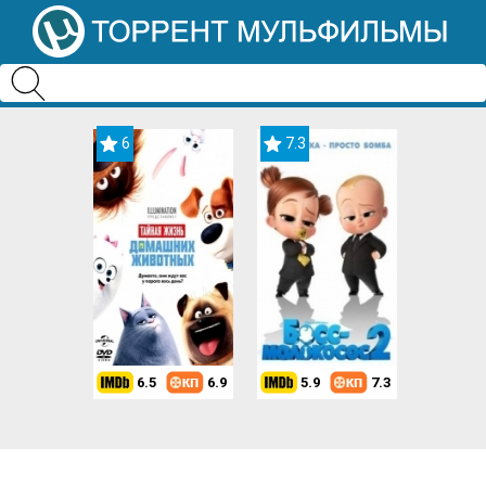
6
7.3
6.5
6.9
5.9
7.3
8.2
7.3