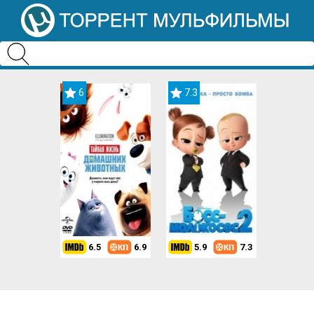
6
7.3
6.5
6.9
5.9
7.3
8.2
7.3