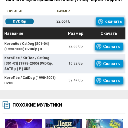
ОПИСАНИЕ
РАЗМЕР
скачать
DVDRip
22.66 ГБ
Название
Размер
Скачать
Котопёс / CatDog [S01-04]
22.66 GB
Скачать
(1998-2005) DVDRip | D
КотоПёс / КітПес / CatDog
[S01-03] (1998-2005) DVDRip,
16.32 GB
Скачать
SATRip | P | UKR
КотоПёс / CatDog (1998-2001)
39.47 GB
Скачать
DVD5
ПОХОЖИЕ МУЛЬТИКИ