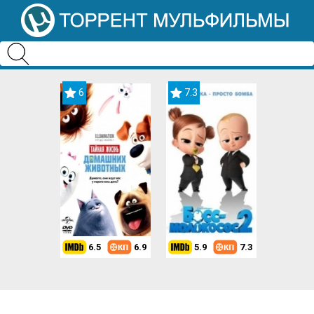
6
7.3
6.5
6.9
5.9
7.3
8.2
7.3