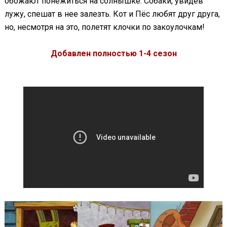
обожают понежиться на солнышке. Собаки, увидев
лужу, спешат в нее залезть. Кот и Пёс любят друг друга,
но, несмотря на это, полетят клочки по закоулочкам!
Добавлен полностью 1-4 сезон