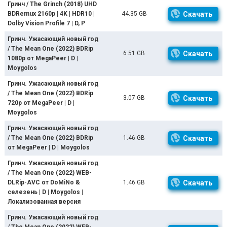
Гринч / The Grinch (2018) UHD
BDRemux 2160p | 4K | HDR10 |
44.35 GB
Скачать
Dolby Vision Profile 7 | D, P
Гринч. Ужасающий новый год
/ The Mean One (2022) BDRip
6.51 GB
Скачать
1080p от MegaPeer | D |
Moygolos
Гринч. Ужасающий новый год
/ The Mean One (2022) BDRip
3.07 GB
Скачать
720p от MegaPeer | D |
Moygolos
Гринч. Ужасающий новый год
/ The Mean One (2022) BDRip
1.46 GB
Скачать
от MegaPeer | D | Moygolos
Гринч. Ужасающий новый год
/ The Mean One (2022) WEB-
DLRip-AVC от DoMiNo &
1.46 GB
Скачать
селезень | D | Moygolos |
Локализованная версия
Гринч. Ужасающий новый год