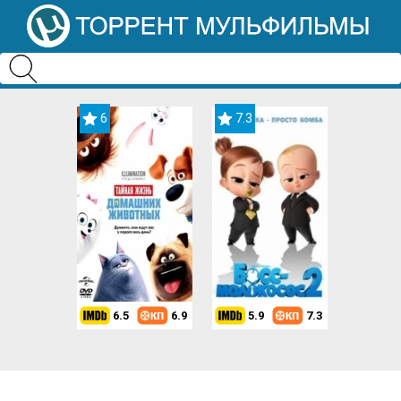
6
7.3
6.5
6.9
5.9
7.3
8.2
7.3