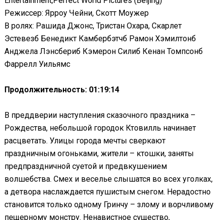
Entertainment,Perfect World Pictures (Beijing)
Режиссер: Ярроу Чейни, Скотт Моужер
В ролях: Рашида Джонс, Тристан Охара, Скарлет
Эстевезб Бенедикт Камбербэтчб Рамон Хэмилтонб
Анджела Лэнсбериб Кэмерон Силиб Кенан Томпсонб
Фаррелл Уильямс
Продолжительность: 01:19:14
В преддверии наступления сказочного праздника –
Рождества, небольшой городок Ктовилль начинает
расцветать. Улицы города мечты сверкают
праздничным огоньками, жители – ктошки, заняты
предпраздничной суетой и предвкушением
волшебства. Смех и веселье слышатся во всех уголках,
а детвора наслаждается пушистым снегом. Нерадостно
становится только одному Гринчу – злому и ворчливому
пещерному монстру. Ненавистное существо,