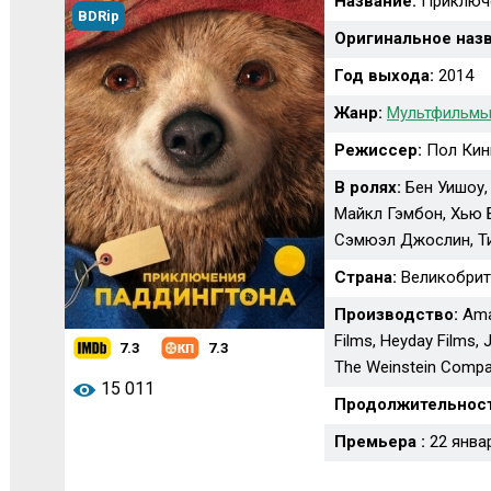
Название:
Приключ
BDRip
Оригинальное назв
Год выхода:
2014
Жанр:
Мультфильмы
Режиссер:
Пол Кин
В ролях:
Бен Уишоу,
Майкл Гэмбон, Хью 
Сэмюэл Джослин, Т
Страна:
Великобрит
Производство:
Amaz
Films, Heyday Films, J
7.3
7.3
The Weinstein Comp
15 011
Продолжительност
Премьера :
22 янва