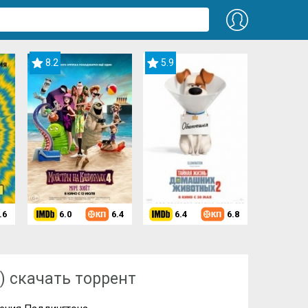
8.2
5.9
.6
6.0
6.4
6.4
6.8
ддингтона (2014)
 скачать торрент