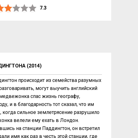
7.3
ИНГТОНА (2014)
ингтон происходит из семейства разумных
азговаривать, могут выучить английский
медвежонка спас жизнь географу,
у, и в благодарность тот сказал, что им
, когда сильное землетрясение разрушило
онка велели ему ехать в Лондон.
вшись на станции Паддингтон, он встретил
али имя как раз в честь этой станции, где