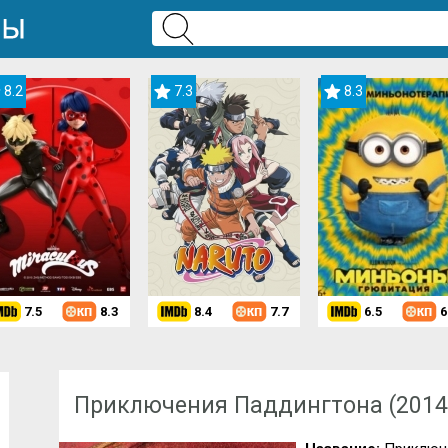
8.2
7.3
8.3
7.5
8.3
8.4
7.7
6.5
6
Скачать мультфильм
»
Мультфильмы для девочек
» Приключения Па
Приключения Паддингтона (2014)