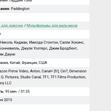
ения Паддингтона
ание:
Paddington
 для девочек
/
Мультфильмы для мальчиков
г
 Николь Кидман, Имелда Стонтон, Салли Хокинс,
Бонневилль, Джули Уолтерс, Джим Бродбент,
им Дауни
ания, Китай, Франция, США
on Prime Video, Anton, Canal+ [fr], Cin?, Dimension
.Q. Pictures, Studio Canal, TF1, TF1 Films Production,
any LLC
ь:
95 мин. / 01:35
ря 2015