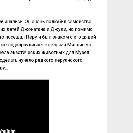
ачинались. Он очень полюбил семейство
и их детей Джонатана и Джуди, но помимо
-то посещал Перу и был знаком с его дядей
 уже подкарауливает коварная Миллисент
учела экзотических животных для Музея
сделать чучело редкого перуанского
аву…