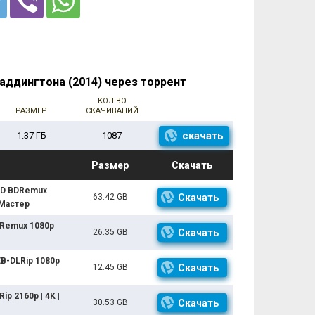
ддингтона (2014) через торрент
КОЛ-ВО
РАЗМЕР
СКАЧИВАНИЙ
скачать
1.37 ГБ
1087
Размер
Скачать
UHD BDRemux
63.42 GB
Скачать
-Мастер
DRemux 1080p
26.35 GB
Скачать
EB-DLRip 1080p
12.45 GB
Скачать
p 2160p | 4K |
30.53 GB
Скачать