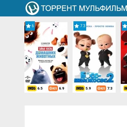
6
7.3
6.5
6.9
5.9
7.3