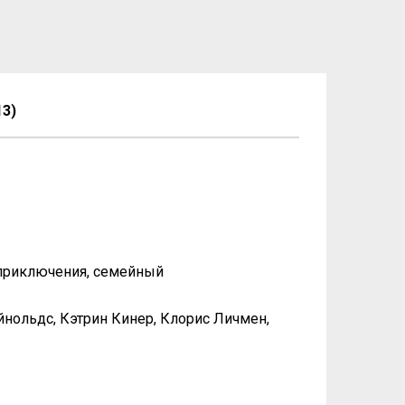
3)
 приключения, семейный
йнольдс, Кэтрин Кинер, Клорис Личмен,