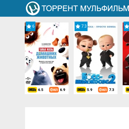
6
7.3
6.5
6.9
5.9
7.3