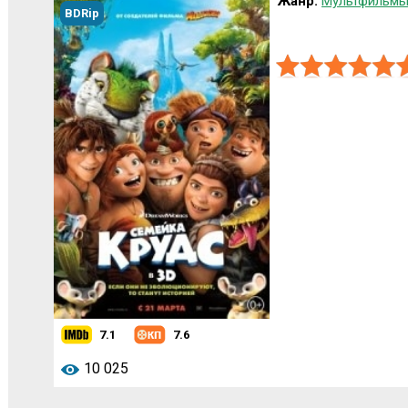
Жанр:
Мультфильмы
BDRip
7.1
7.6
10 025