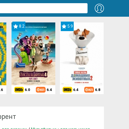
8.2
5.9
.6
6.0
6.4
6.4
6.8
2013)
ррент