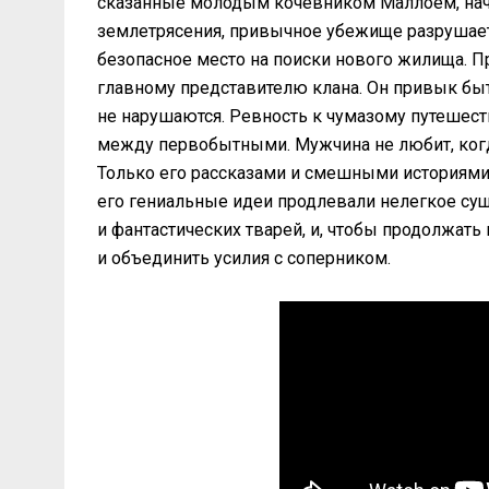
сказанные молодым кочевником Маллоем, начи
землетрясения, привычное убежище разрушает
безопасное место на поиски нового жилища. 
главному представителю клана. Он привык бы
не нарушаются. Ревность к чумазому путешест
между первобытными. Мужчина не любит, когд
Только его рассказами и смешными историями з
его гениальные идеи продлевали нелегкое су
и фантастических тварей, и, чтобы продолжать
и объединить усилия с соперником.