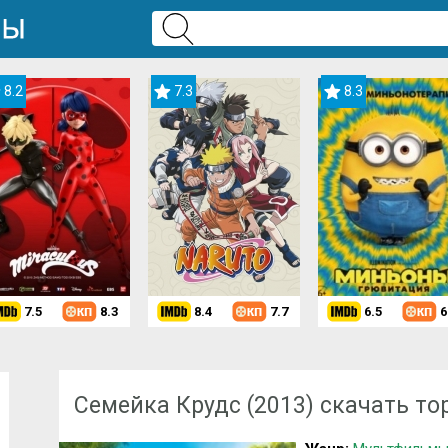
8.2
7.3
8.3
7.5
8.3
8.4
7.7
6.5
6
Скачать мультфильм
»
Мультфильмы для девочек
» Семейка Крудс (
Семейка Крудс (2013) скачать то