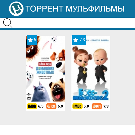
6
7.3
6.5
6.9
5.9
7.3
8.2
7.3