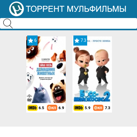
6
7.3
6.5
6.9
5.9
7.3
8.2
7.3