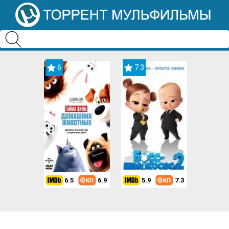
6
7.3
6.5
6.9
5.9
7.3
8.2
7.3