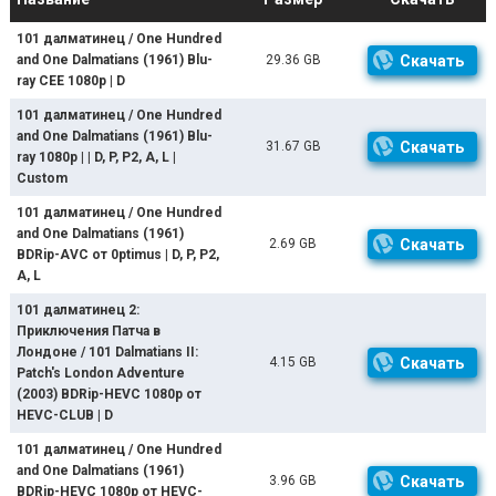
101 далматинец / One Hundred
and One Dalmatians (1961) Blu-
29.36 GB
Скачать
ray CEE 1080p | D
101 далматинец / One Hundred
and One Dalmatians (1961) Blu-
31.67 GB
Скачать
ray 1080p | | D, P, P2, A, L |
Custom
101 далматинец / One Hundred
and One Dalmatians (1961)
2.69 GB
Скачать
BDRip-AVC от 0ptimus | D, P, P2,
A, L
101 далматинец 2:
Приключения Патча в
Лондоне / 101 Dalmatians II:
4.15 GB
Скачать
Patch's London Adventure
(2003) BDRip-HEVC 1080p от
HEVC-CLUB | D
101 далматинец / One Hundred
and One Dalmatians (1961)
3.96 GB
Скачать
BDRip-HEVC 1080p от HEVC-