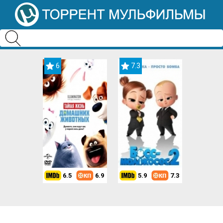
6
7.3
6.5
6.9
5.9
7.3
8.2
7.3