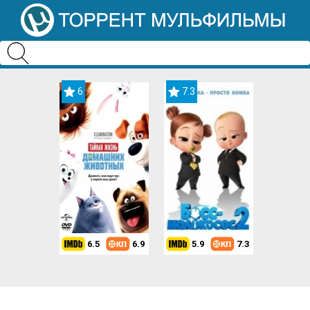
6
7.3
6.5
6.9
5.9
7.3
8.2
7.3