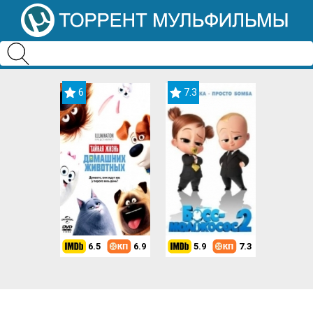
6
7.3
6.5
6.9
5.9
7.3
8.2
7.3