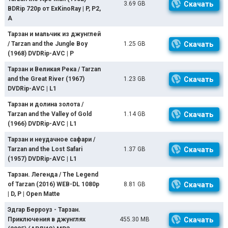
3.69 GB
Скачать
BDRip 720p от ExKinoRay | P, P2,
A
Тарзан и мальчик из джунглей
/ Tarzan and the Jungle Boy
1.25 GB
Скачать
(1968) DVDRip-AVC | P
Тарзан и Великая Река / Tarzan
and the Great River (1967)
1.23 GB
Скачать
DVDRip-AVC | L1
Тарзан и долина золота /
Tarzan and the Valley of Gold
1.14 GB
Скачать
(1966) DVDRip-AVC | L1
Тарзан и неудачное сафари /
Tarzan and the Lost Safari
1.37 GB
Скачать
(1957) DVDRip-AVC | L1
Тарзан. Легенда / The Legend
of Tarzan (2016) WEB-DL 1080p
8.81 GB
Скачать
| D, P | Open Matte
Эдгар Берроуз - Тарзан.
Приключения в джунглях
455.30 MB
Скачать