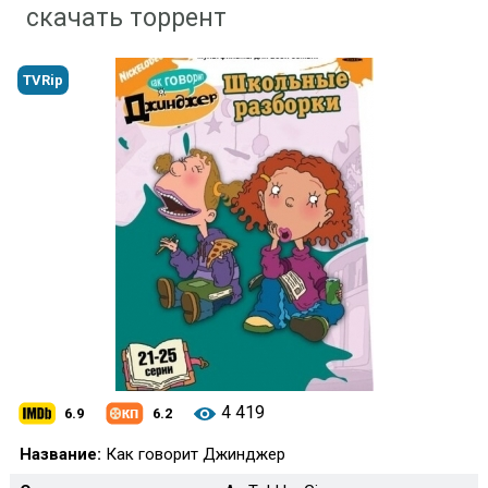
скачать торрент
TVRip
4 419
6.9
6.2
Название:
Как говорит Джинджер