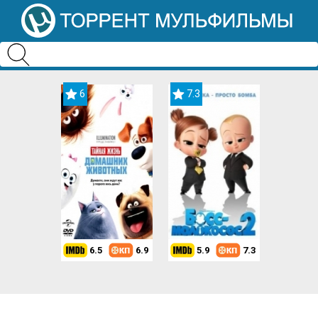
6
7.3
6.5
6.9
5.9
7.3
8.2
7.3