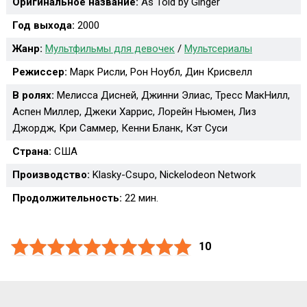
Оригинальное название:
As Told by Ginger
Год выхода:
2000
Жанр:
Мультфильмы для девочек
/
Мультсериалы
Режиссер:
Марк Рисли, Рон Ноубл, Дин Крисвелл
В ролях:
Мелисса Дисней, Джинни Элиас, Тресс МакНилл,
Аспен Миллер, Джеки Харрис, Лорейн Ньюмен, Лиз
Джордж, Кри Саммер, Кенни Бланк, Кэт Суси
Страна:
США
Производство:
Klasky-Csupo, Nickelodeon Network
Продолжительность:
22 мин.
10