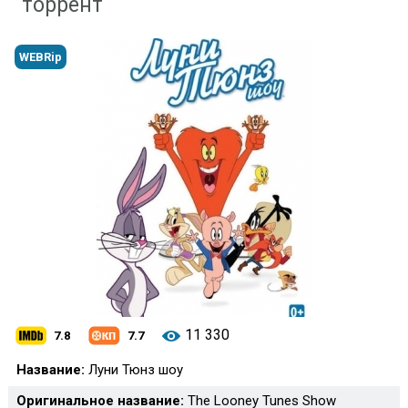
торрент
WEBRip
11 330
7.8
7.7
Название:
Луни Тюнз шоу
Оригинальное название:
The Looney Tunes Show