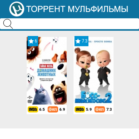
6
7.3
6.5
6.9
5.9
7.3
8.2
7.3