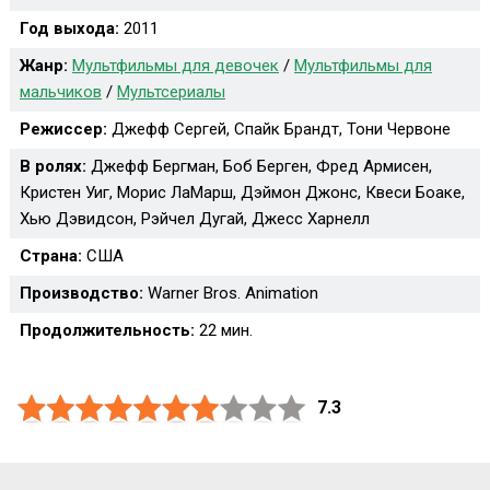
Год выхода:
2011
Жанр:
Мультфильмы для девочек
/
Мультфильмы для
мальчиков
/
Мультсериалы
Режиссер:
Джефф Сергей, Спайк Брандт, Тони Червоне
В ролях:
Джефф Бергман, Боб Берген, Фред Армисен,
Кристен Уиг, Морис ЛаМарш, Дэймон Джонс, Квеси Боаке,
Хью Дэвидсон, Рэйчел Дугай, Джесс Харнелл
Страна:
США
Производство:
Warner Bros. Animation
Продолжительность:
22 мин.
7.3