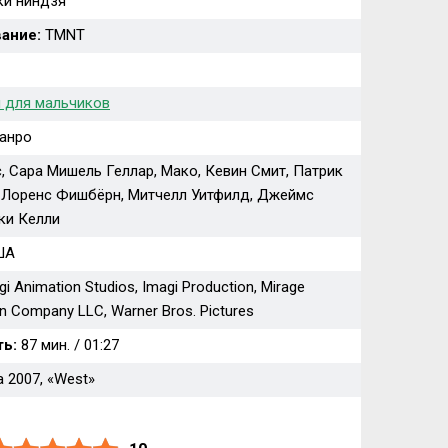
и ниндзя
ание:
TMNT
 для мальчиков
анро
, Сара Мишель Геллар, Мако, Кевин Смит, Патрик
 Лоренс Фишбёрн, Митчелл Уитфилд, Джеймс
ки Келли
ША
i Animation Studios, Imagi Production, Mirage
in Company LLC, Warner Bros. Pictures
ь:
87 мин. / 01:27
 2007, «West»