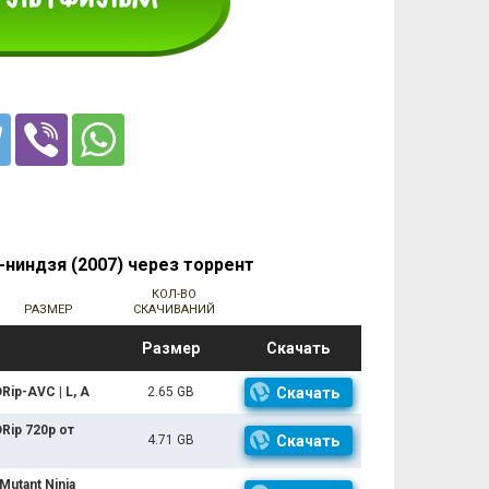
ниндзя (2007) через торрент
КОЛ-ВО
РАЗМЕР
СКАЧИВАНИЙ
Размер
Скачать
Rip-AVC | L, A
2.65 GB
Скачать
Rip 720p от
4.71 GB
Скачать
utant Ninja