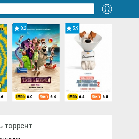
8.2
5.9
.6
6.0
6.4
6.4
6.8
ндзя (2007)
ь торрент