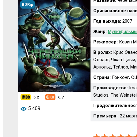
Название:
Черепашк
BDRip
Оригинальное назв
Год выхода:
2007
Жанр:
Мультфильмы
Режиссер:
Кевин М
В ролях:
Крис Эванс
Стюарт, Чжан Цзыи,
Арнольд Тейлор, Ми
Страна:
Гонконг, С
Производство:
Imag
Studios, The Weinste
6.2
6.7
Продолжительност
5 409
Премьера :
22 марта