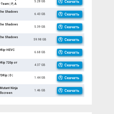
5.28 GB
Скачать
-Team | P, A
 the Shadows
6.43 GB
Скачать
 the Shadows
5.39 GB
Скачать
 the Shadows
59.98 GB
Скачать
BDRip-HEVC
6.68 GB
Скачать
Rip 720p от
4.37 GB
Скачать
Rip | D |
1.44 GB
Скачать
utant Ninja
1.46 GB
Скачать
ullscreen