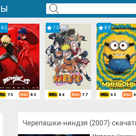
8.2
7.3
8.3
7.5
8.3
8.4
7.7
6.5
6
Скачать мультфильм
»
Мультфильмы для мальчиков
» Черепашки-ни
Черепашки-ниндзя (2007) скачат