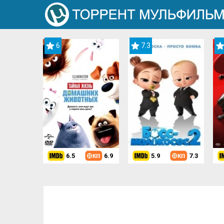
6
7.3
6.5
6.9
5.9
7.3