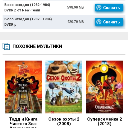
Бюро находок (1982-1984)
598.90 MB
Скачать
DVDRip от New-Team
Бюро находок (1982 - 1984)
420.70 MB
Скачать
DVDRip
ПОХОЖИЕ МУЛЬТИКИ
Тодд и Книга
Сезон охоты 2
Суперсемейка 2
Чистого Зла:
(2008)
(2018)