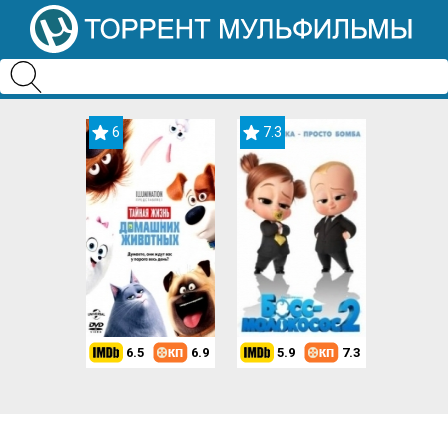
6
7.3
6.5
6.9
5.9
7.3
8.2
7.3