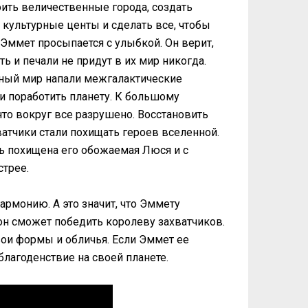
роить величественные города, создать
культурные центы и сделать все, чтобы
Эммет просыпается с улыбкой. Он верит,
ть и печали не придут в их мир никогда.
льный мир напали межгалактические
и поработить планету. К большому
то вокруг все разрушено. Восстановить
ватчики стали похищать героев вселенной.
дь похищена его обожаемая Люся и с
стрее.
армонию. А это значит, что Эммету
 он сможет победить королеву захватчиков.
ои формы и обличья. Если Эммет ее
 благоденствие на своей планете.