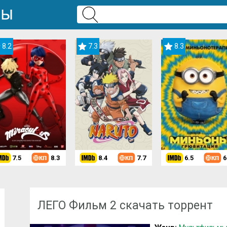
8.2
7.3
8.3
7.5
8.3
8.4
7.7
6.5
6
Скачать мультфильм
»
Мультфильмы для девочек
» ЛЕГО Фильм 2
ЛЕГО Фильм 2 скачать торрент