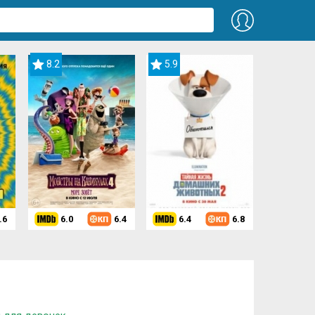
8.2
5.9
.6
6.0
6.4
6.4
6.8