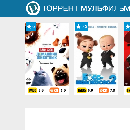
6
7.3
6.5
6.9
5.9
7.3