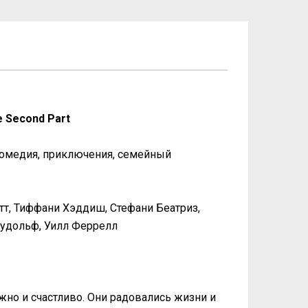
e Second Part
комедия, приключения, семейный
етт, Тиффани Хэддиш, Стефани Беатриз,
Рудольф, Уилл Феррелл
жно и счастливо. Они радовались жизни и