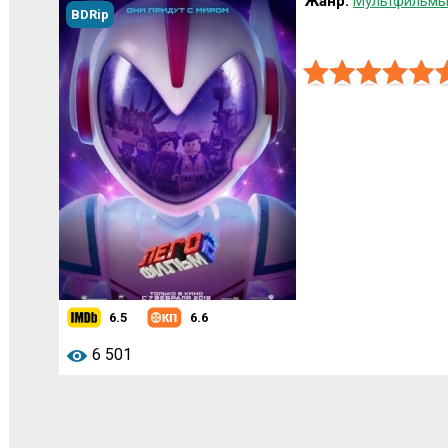
Жанр:
Мультфильмы
BDRip
6.5
6.6
6 501