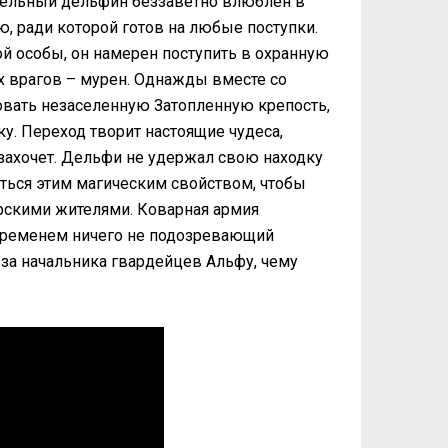
ательный дельфин беззаветно влюблен в
, ради которой готов на любые поступки.
 особы, он намерен поступить в охранную
 врагов – мурен. Однажды вместе со
овать незаселенную Затопленную крепость,
у. Переход творит настоящие чудеса,
захочет. Дельфи не удержал свою находку
ться этим магическим свойством, чтобы
орскими жителями. Коварная армия
м временем ничего не подозревающий
за начальника гвардейцев Альфу, чему