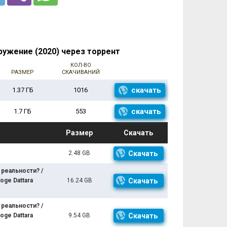
ужение (2020) через торрент
КОЛ-ВО
РАЗМЕР
СКАЧИВАНИЙ
скачать
1.37 ГБ
1016
скачать
1.7 ГБ
553
Размер
Скачать
2.48 GB
Скачать
реальности? /
soge Dattara
16.24 GB
Скачать
реальности? /
soge Dattara
9.54 GB
Скачать