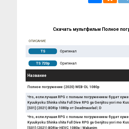
Скачать мультфильм Полное погр
ОПИСАНИЕ
TS
Оригинал
TS 720p
Оригинал
Название
Полное погружение (2020) WEB-DL 1080p
Что, если лучшая RPG с полным погружением будет хуже 
Kyuukyoku Shinka shita Full Dive RPG ga Genjitsu yori mo Ku
[S01] (2021) BDRip 1080p от Deadmauvlad | D
Что, если лучшая RPG с полным погружением будет хуже 
Kyuukyoku Shinka shita Full Dive RPG ga Genjitsu yori mo Ku
[S01] (2021) BDRip-HEVC 1080p | Wakanim