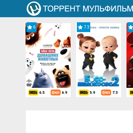
6
7.3
6.5
6.9
5.9
7.3