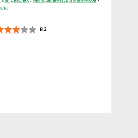
 для девочек
/
Мультфильмы для мальчиков
/
года
8.3