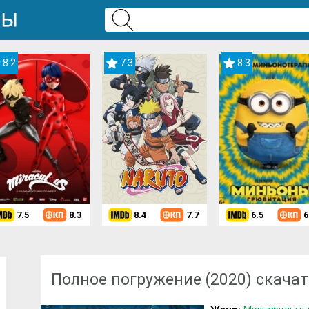
8.2
7.3
8.3
7.5
8.3
8.4
7.7
6.5
6
Скачать мультфильм
»
Мультфильмы для девочек
» Полное погруже
Полное погружение (2020) скачат