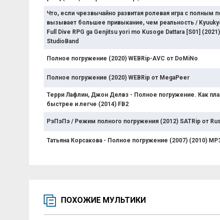
Что, если чрезвычайно развитая ролевая игра с полным 
вызывает большее привыкание, чем реальность / Kyuukyok
Full Dive RPG ga Genjitsu yori mo Kusoge Dattara [S01] (2021
StudioBand
Полное погружение (2020) WEBRip-AVC от DoMiNo
Полное погружение (2020) WEBRip от MegaPeer
Терри Лафлин, Джон Делвз - Полное погружение. Как пла
быстрее и легче (2014) FB2
РэПэПэ / Режим полного погружения (2012) SATRip от Ru
Татьяна Корсакова - Полное погружение (2007) (2010) MP
ПОХОЖИЕ МУЛЬТИКИ