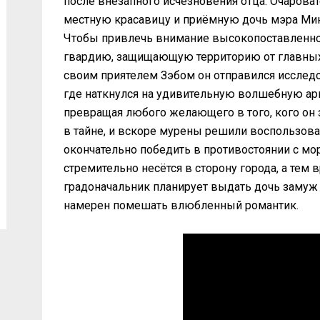
после внезапного исчезновения отца. Очаров
местную красавицу и приёмную дочь мэра Мию
Чтобы привлечь внимание высокопоставленной
гвардию, защищающую территорию от главных
своим приятелем Зэбом он отправился исслед
где наткнулся на удивительную волшебную арк
превращая любого желающего в того, кого он 
в тайне, и вскоре мурены решили воспользова
окончательно победить в противостоянии с м
стремительно несётся в сторону города, а те
градоначальник планирует выдать дочь замуж 
намерен помешать влюбленный романтик.