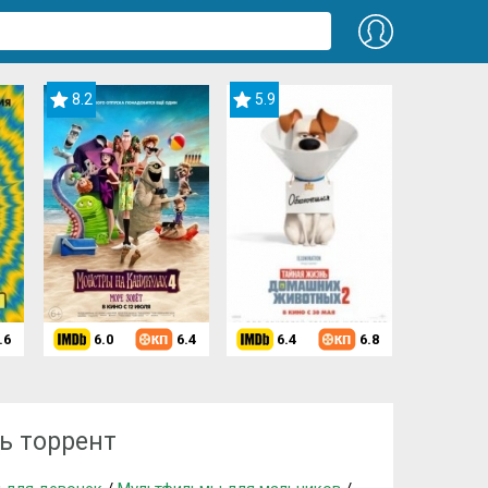
8.2
5.9
.6
6.0
6.4
6.4
6.8
ние (2020)
ь торрент