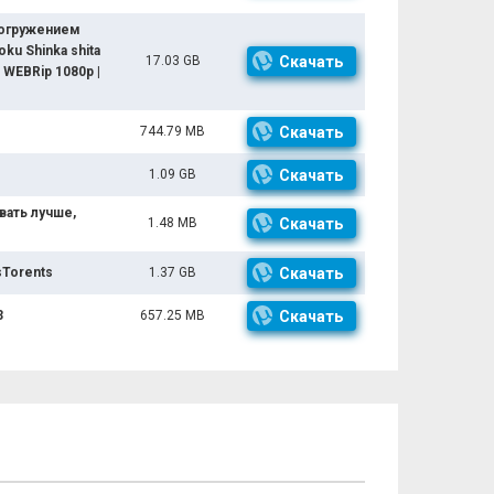
погружением
u Shinka shita
17.03 GB
Скачать
) WEBRip 1080p |
744.79 MB
Скачать
1.09 GB
Скачать
вать лучше,
1.48 MB
Скачать
sTorents
1.37 GB
Скачать
3
657.25 MB
Скачать