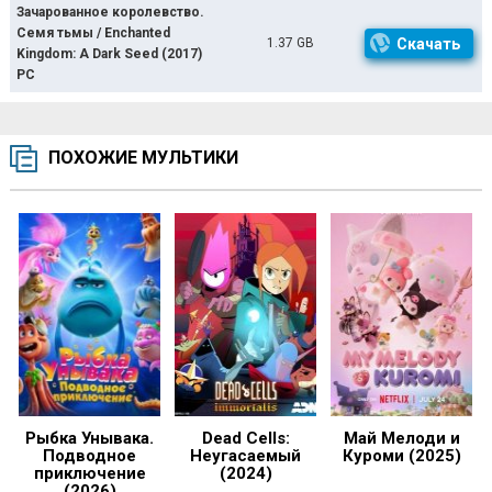
Зачарованное королевство.
Семя тьмы / Enchanted
1.37 GB
Скачать
Kingdom: A Dark Seed (2017)
PC
ПОХОЖИЕ МУЛЬТИКИ
Рыбка Унывака.
Dead Cells:
Май Мелоди и
Подводное
Неугасаемый
Куроми (2025)
приключение
(2024)
(2026)