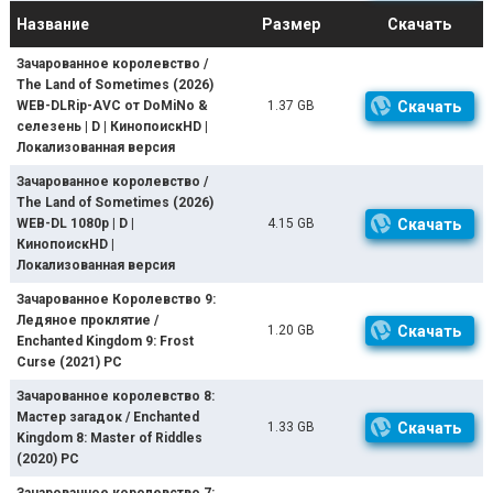
Название
Размер
Скачать
Зачарованное королевство /
The Land of Sometimes (2026)
WEB-DLRip-AVC от DoMiNo &
1.37 GB
Скачать
селезень | D | КинопоискHD |
Локализованная версия
Зачарованное королевство /
The Land of Sometimes (2026)
WEB-DL 1080p | D |
4.15 GB
Скачать
КинопоискHD |
Локализованная версия
Зачарованное Королевство 9:
Ледяное проклятие /
1.20 GB
Скачать
Enchanted Kingdom 9: Frost
Curse (2021) PC
Зачарованное королевство 8:
Мастер загадок / Enchanted
1.33 GB
Скачать
Kingdom 8: Master of Riddles
(2020) PC
Зачарованное королевство 7: