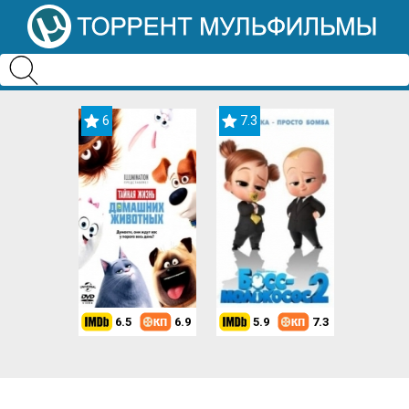
6
7.3
6.5
6.9
5.9
7.3
8.2
7.3