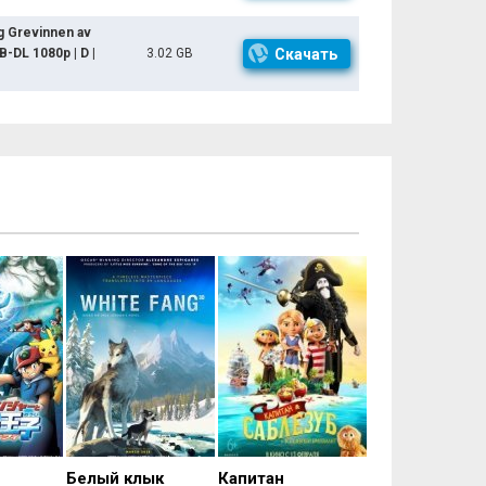
g Grevinnen av
B-DL 1080p | D |
3.02 GB
Скачать
Белый клык
Капитан