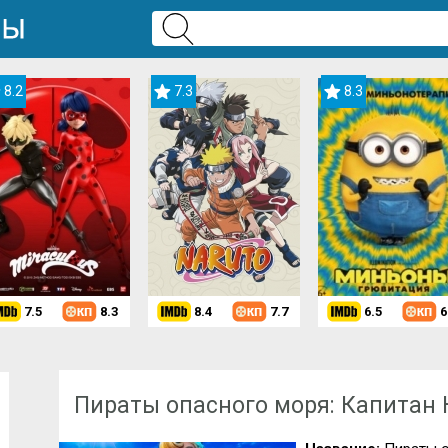
8.2
7.3
8.3
7.5
8.3
8.4
7.7
6.5
6
Скачать мультфильм
»
Мультфильмы 2025 года
» Пираты опасного мо
Пираты опасного моря: Капитан 