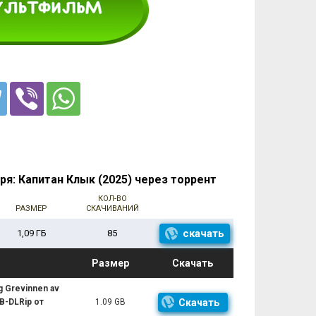
я: Капитан Клык (2025) через торрент
КОЛ-ВО
РАЗМЕР
СКАЧИВАНИЙ
скачать
1,09 ГБ
85
Размер
Скачать
g Grevinnen av
EB-DLRip от
1.09 GB
Скачать