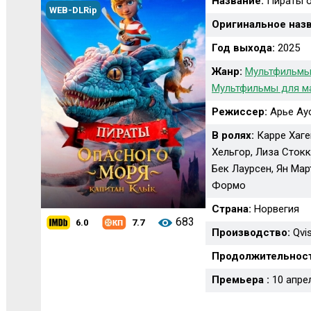
Название:
Пираты о
WEB-DLRip
Оригинальное назв
Год выхода:
2025
Жанр:
Мультфильмы
Мультфильмы для м
Режиссер:
Арье Аус
В ролях:
Карре Хаге
Хельгор, Лиза Стокк
Бек Лаурсен, Ян Ма
Формо
Страна:
Норвегия
683
6.0
7.7
Производство:
Qvis
Продолжительност
Премьера :
10 апре