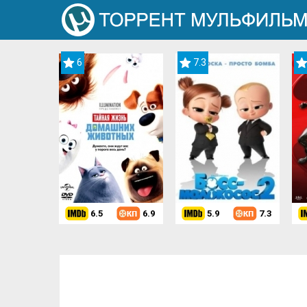
6
7.3
6.5
6.9
5.9
7.3