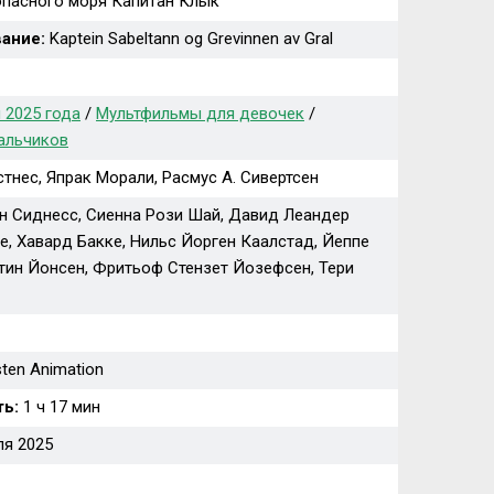
пасного моря Капитан Клык
ание:
Kaptein Sabeltann og Grevinnen av Gral
 2025 года
/
Мультфильмы для девочек
/
альчиков
тнес, Япрак Морали, Расмус А. Сивертсен
н Сиднесс, Сиенна Рози Шай, Давид Леандер
е, Хавард Бакке, Нильс Йорген Каалстад, Йеппе
ртин Йонсен, Фритьоф Стензет Йозефсен, Тери
ten Animation
ь:
1 ч 17 мин
ля 2025