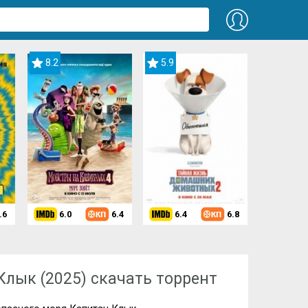
8.2
5.9
.6
6.0
6.4
6.4
6.8
ря: Капитан Клык (2025)
Клык (2025) скачать торрент