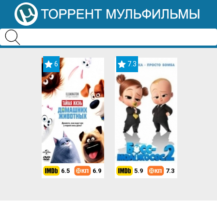
6
7.3
6.5
6.9
5.9
7.3
8.2
7.3