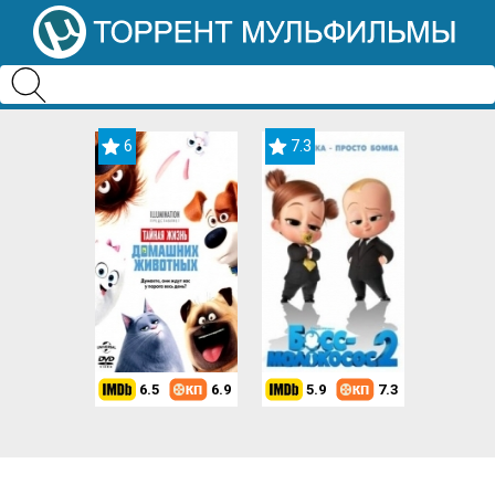
6
7.3
6.5
6.9
5.9
7.3
8.2
7.3