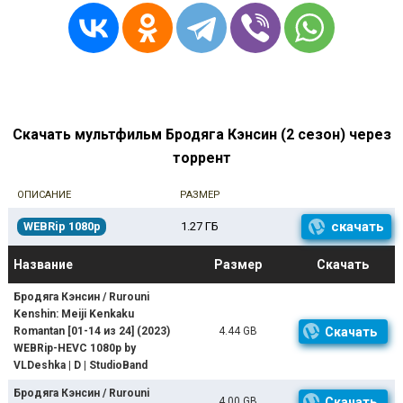
Скачать мультфильм Бродяга Кэнсин (2 сезон) через
торрент
ОПИСАНИЕ
РАЗМЕР
скачать
WEBRip 1080p
1.27 ГБ
Название
Размер
Скачать
Бродяга Кэнсин / Rurouni
Kenshin: Meiji Kenkaku
Romantan [01-14 из 24] (2023)
4.44 GB
Скачать
WEBRip-HEVC 1080p by
VLDeshka | D | StudioBand
Бродяга Кэнсин / Rurouni
4.00 GB
Скачать