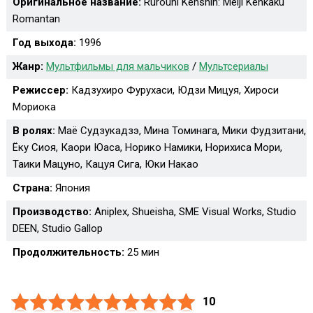
Оригинальное название:
Rurouni Kenshin: Meiji Kenkaku
Romantan
Год выхода:
1996
Жанр:
Мультфильмы для мальчиков
/
Мультсериалы
Режиссер:
Кадзухиро Фурухаси, Юдзи Мицуя, Хироси
Мориока
В ролях:
Маё Судзукадзэ, Мина Томинага, Мики Фудзитани,
Ёку Сиоя, Каори Юаса, Норико Намики, Норихиса Мори,
Таики Мацуно, Кацуя Сига, Юки Накао
Страна:
Япония
Производство:
Aniplex, Shueisha, SME Visual Works, Studio
DEEN, Studio Gallop
Продолжительность:
25 мин
10