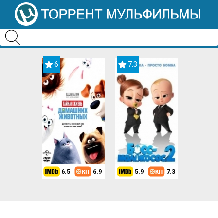
6
7.3
6.5
6.9
5.9
7.3
8.2
7.3