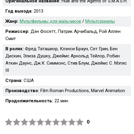
Оригинальное название:
Hulk and the Agents of S.M.A.S.H.
Год выхода:
2013
Жанр:
Мультфильмы для мальчиков
/
Мультсериалы
Режиссер:
Дэн Фосетт, Патрик Арчибальд, Рой Аллен
Смит
В ролях:
Фред Таташиор, Клэнси Браун, Сет Грин, Бен
Дискин, Элиза Душку, Джеймс Арнольд Тейлор, Робин
Аткин Даунс, Дж.К. Симмонс, Стив Блум, Джеймс С. Мэтис
III
Страна:
США
Производство:
Film Roman Productions, Marvel Animation
Продолжительность:
22 мин
0