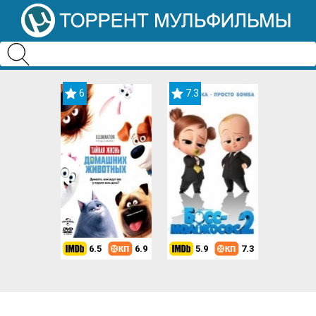
6
7.3
6.5
6.9
5.9
7.3
8.2
7.3