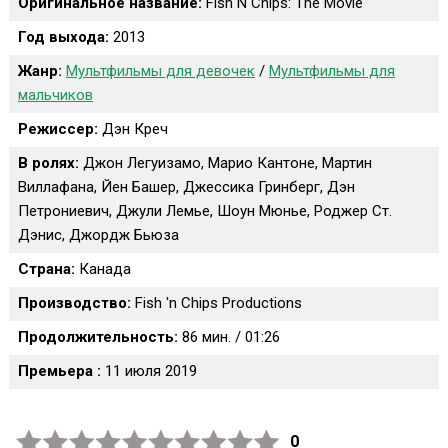
Оригинальное название:
Fish N Chips: The Movie
Год выхода:
2013
Жанр:
Мультфильмы для девочек
/
Мультфильмы для
мальчиков
Режиссер:
Дэн Креч
В ролях:
Джон Легуизамо, Марио Кантоне, Мартин
Виллафана, Йен Башер, Джессика Гринберг, Дэн
Петрониевич, Джули Лемье, Шоун Мюнье, Роджер Ст.
Дэнис, Джордж Бьюза
Страна:
Канада
Производство:
Fish 'n Chips Productions
Продолжительность:
86 мин. / 01:26
Премьера :
11 июля 2019
0