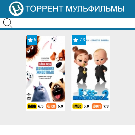
6
7.3
6.5
6.9
5.9
7.3
8.2
7.3