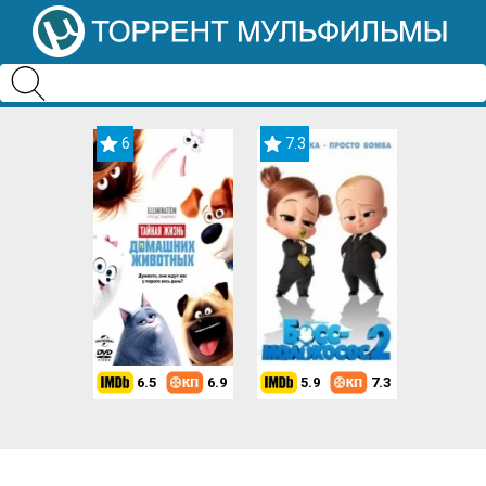
6
7.3
6.5
6.9
5.9
7.3
8.2
7.3