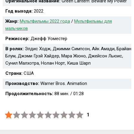
Оригинальное название:
Green Lantern: Beware My Power
Год выхода:
2022
Жанр:
Мультфильмы 2022 года
/
Мультфильмы для
мальчиков
Режиссер:
Джефф Уоместер
В ролях:
Элдис Ходж, Джимми Симпсон, Айк Амади, Брайан
Блум, Джэми Грэй Хайдер, Мара Жюно, Джейсон Льюис,
Сунил Малхотра, Нолан Норт, Киша Шарп
Страна:
США
Производство:
Warner Bros. Animation
Продолжительность:
88 мин. / 01:28
1