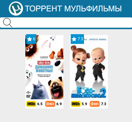
6
7.3
6.5
6.9
5.9
7.3
8.2
7.3