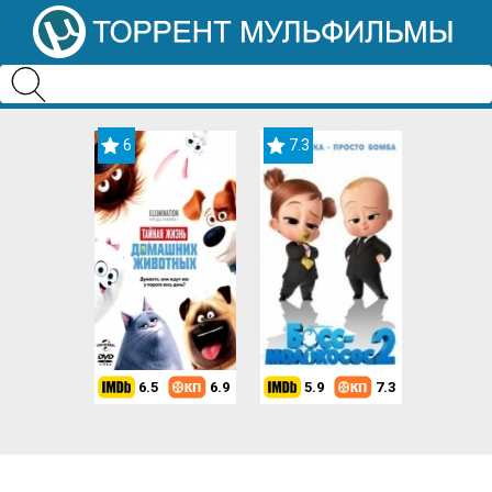
6
7.3
6.5
6.9
5.9
7.3
8.2
7.3