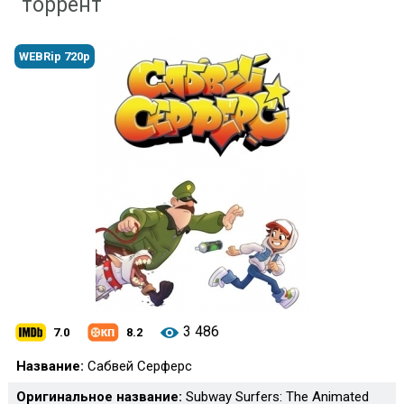
торрент
WEBRip 720p
3 486
7.0
8.2
Название:
Сабвей Серферс
Оригинальное название:
Subway Surfers: The Animated