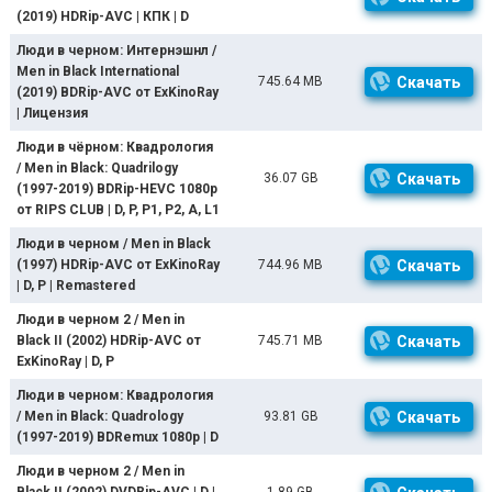
(2019) HDRip-AVC | КПК | D
Люди в черном: Интернэшнл /
Men in Black International
745.64 MB
Скачать
(2019) BDRip-AVC от ExKinoRay
| Лицензия
Люди в чёрном: Квадрология
/ Men in Black: Quadrilogy
36.07 GB
Скачать
(1997-2019) BDRip-HEVC 1080p
от RIPS CLUB | D, P, P1, P2, A, L1
Люди в черном / Men in Black
(1997) HDRip-AVC от ExKinoRay
744.96 MB
Скачать
| D, P | Remastered
Люди в черном 2 / Men in
Black II (2002) HDRip-AVC от
745.71 MB
Скачать
ExKinoRay | D, P
Люди в черном: Квадрология
/ Men in Black: Quadrology
93.81 GB
Скачать
(1997-2019) BDRemux 1080p | D
Люди в черном 2 / Men in
Black II (2002) DVDRip-AVC | D |
1.89 GB