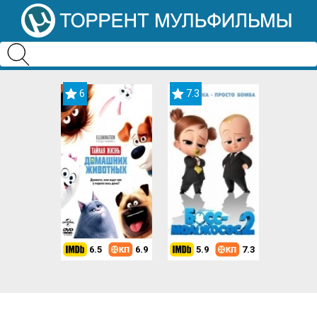
6
7.3
6.5
6.9
5.9
7.3
8.2
7.3